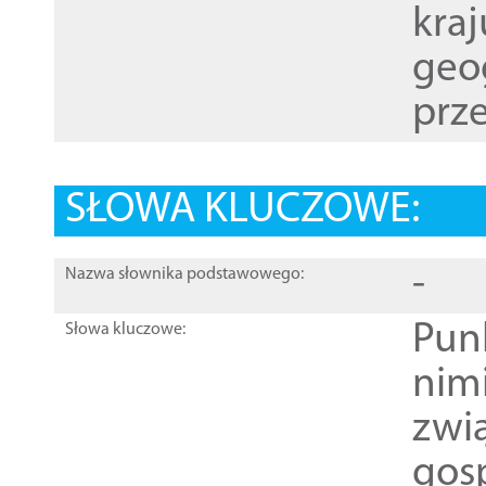
kraj
geog
prze
SŁOWA KLUCZOWE:
-
Nazwa słownika podstawowego:
Pun
Słowa kluczowe:
nim
zwi
gos