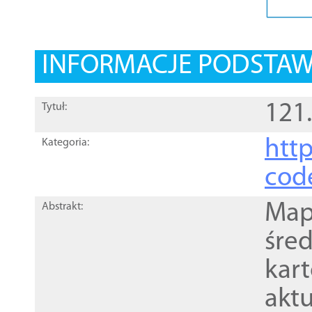
INFORMACJE PODSTA
121
Tytuł:
http
Kategoria:
cod
Mapa
Abstrakt:
śre
kar
akt