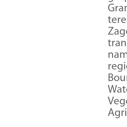
Gra
ter
Zag
tra
nam
reg
Bou
Wat
Veg
Agri