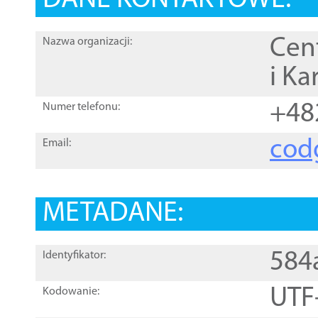
DANE KONTAKTOWE:
Cen
Nazwa organizacji:
i Ka
+48
Numer telefonu:
cod
Email:
METADANE:
584
Identyfikator:
UTF
Kodowanie: