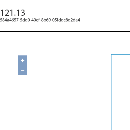
121.13
584a4657-5dd0-40ef-8b69-05fddc8d2da4
+
−