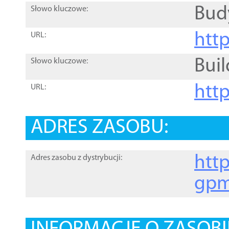
Bud
Słowo kluczowe:
htt
URL:
Buil
Słowo kluczowe:
htt
URL:
ADRES ZASOBU:
http
Adres zasobu z dystrybucji:
gpm