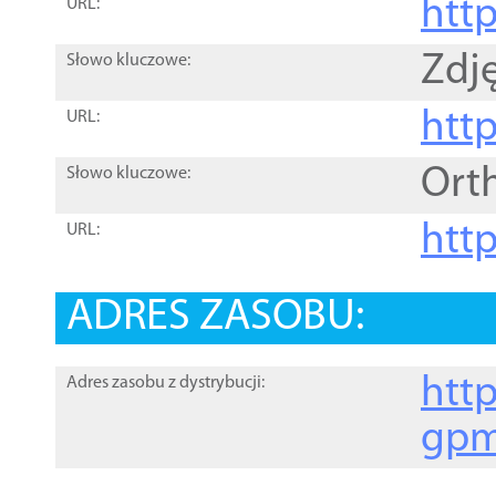
htt
URL:
Zdję
Słowo kluczowe:
htt
URL:
Ort
Słowo kluczowe:
http
URL:
ADRES ZASOBU:
http
Adres zasobu z dystrybucji:
gpm