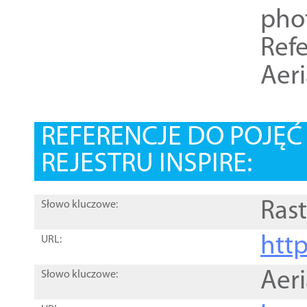
pho
Refe
Aer
REFERENCJE DO POJĘ
REJESTRU INSPIRE:
Rast
Słowo kluczowe:
htt
URL:
Aer
Słowo kluczowe: