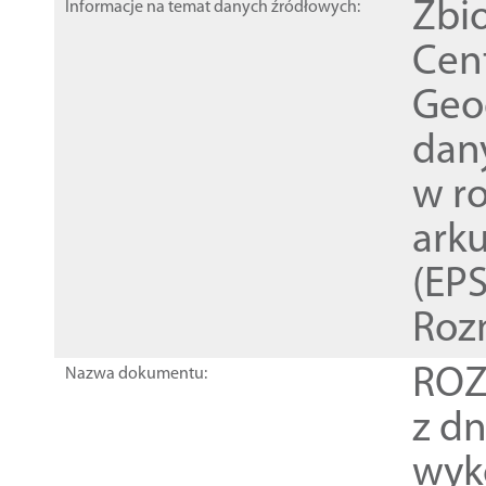
Zbi
Informacje na temat danych źródłowych:
Cen
Geod
dan
w r
ark
(EPS
Roz
ROZ
Nazwa dokumentu:
z dn
wyk