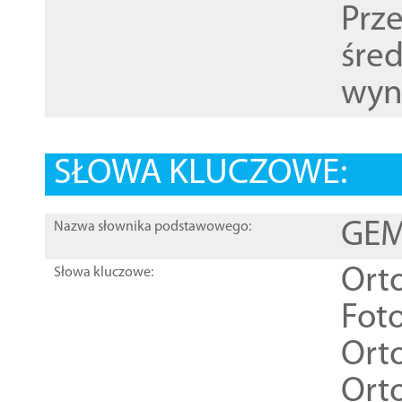
Prz
śre
wyn
SŁOWA KLUCZOWE:
GEME
Nazwa słownika podstawowego:
Ort
Słowa kluczowe:
Foto
Ort
Ort