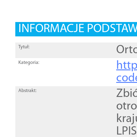
INFORMACJE PODSTA
Orto
Tytuł:
http
Kategoria:
cod
Zbi
Abstrakt:
otr
kra
LPI