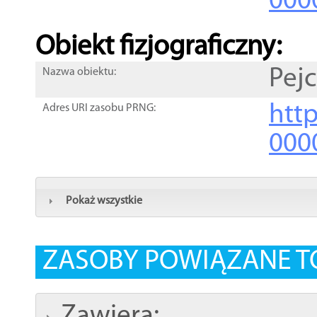
000
Obiekt fizjograficzny:
Pej
Nazwa obiektu:
http
Adres URI zasobu PRNG:
000
Pokaż wszystkie
ZASOBY POWIĄZANE T
Zawiera: