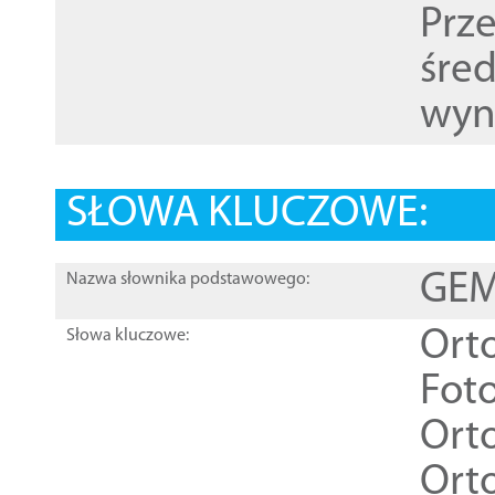
Prz
śre
wyn
SŁOWA KLUCZOWE:
GEME
Nazwa słownika podstawowego:
Ort
Słowa kluczowe:
Foto
Ort
Ort