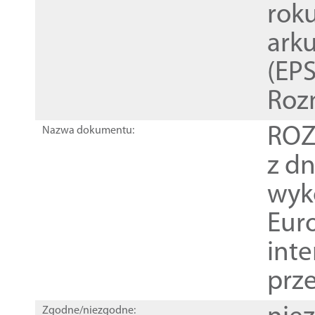
rok
ark
(EPS
Roz
ROZ
Nazwa dokumentu:
z dn
wyk
Euro
inte
prz
Zgodne/niezgodne: