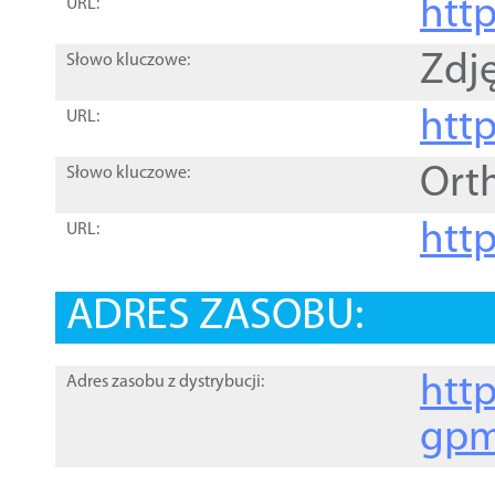
htt
URL:
Zdję
Słowo kluczowe:
htt
URL:
Ort
Słowo kluczowe:
http
URL:
ADRES ZASOBU:
http
Adres zasobu z dystrybucji:
gpm