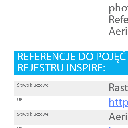
pho
Refe
Aer
REFERENCJE DO POJĘ
REJESTRU INSPIRE:
Rast
Słowo kluczowe:
htt
URL:
Aer
Słowo kluczowe: