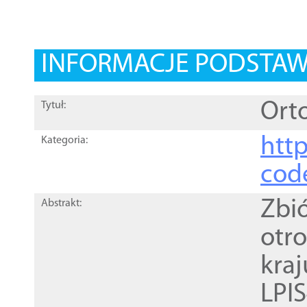
INFORMACJE PODSTA
Orto
Tytuł:
http
Kategoria:
cod
Zbi
Abstrakt:
otr
kra
LPI