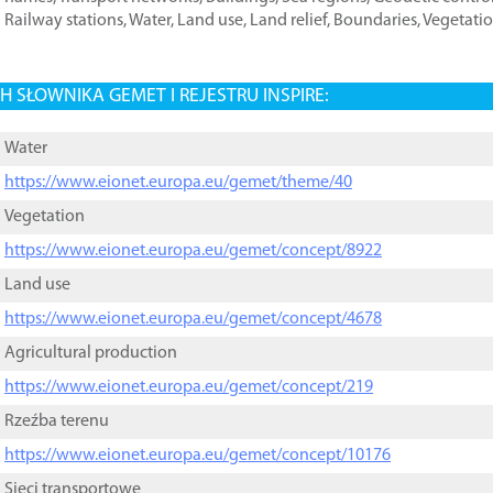
Railway stations
,
Water
,
Land use
,
Land relief
,
Boundaries
,
Vegetati
 SŁOWNIKA GEMET I REJESTRU INSPIRE:
Water
https://www.eionet.europa.eu/gemet/theme/40
Vegetation
https://www.eionet.europa.eu/gemet/concept/8922
Land use
https://www.eionet.europa.eu/gemet/concept/4678
Agricultural production
https://www.eionet.europa.eu/gemet/concept/219
Rzeźba terenu
https://www.eionet.europa.eu/gemet/concept/10176
Sieci transportowe