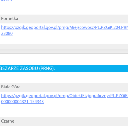
Fornetka
https://pzgik.geoportal.gov.pl/prng/Miejscowosc/PL.PZGiK.204.
23080
BSZARZE ZASOBU (PRNG):
Biała Góra
https://pzgik.geoportal.gov.pl/prng/ObiektFizjograficzny/PL.PZG
000000004321-154343
Czarne