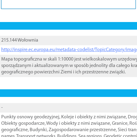
215.144 Wołownia
http://inspire.ec.europa.eu/metadata-codelist/TopicCategory/im
Mapa topograficzna w skali 1:10000 jest wielkoskalowym urzędo
sporządzanym i aktualizowanym w sposób jednolity dla całego kra
geograficznego powierzchni Ziemi i ich przestrzenne związki.
-
Punkty osnowy geodezyjnej
,
Koleje i obiekty z nimi związane
,
Drog
Obiekty gospodarcze
,
Wody i obiekty z nimi związane
,
Granice
,
Roś
geograficzne
,
Budynki
,
Zagospodarowanie przestrzenne
,
Sieci tra
names
,
Transport networks
,
Buildings
,
Sea regions
,
Geodetic contro