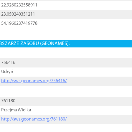
22.9260232558911
23.050240351211
54.1960237419778
BSZARZE ZASOBU (GEONAMES):
756416
Udryń
http://sws.geonames.org/756416/
761180
Przejma Wielka
http://sws.geonames.org/761180/