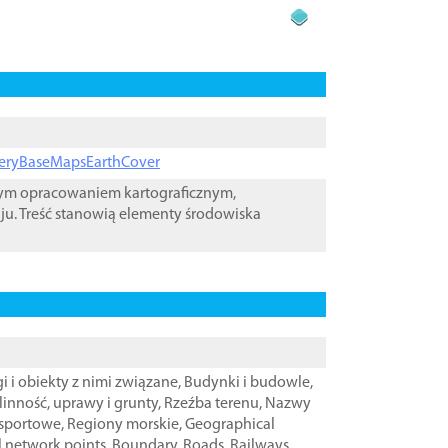
ageryBaseMapsEarthCover
wym opracowaniem kartograficznym,
ju. Treść stanowią elementy środowiska
i i obiekty z nimi związane
,
Budynki i budowle
,
linność, uprawy i grunty
,
Rzeźba terenu
,
Nazwy
nsportowe
,
Regiony morskie
,
Geographical
l network points
,
Boundary
,
Roads
,
Railways
,