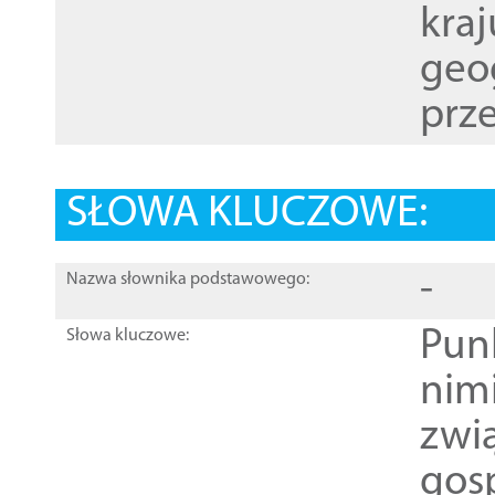
kraj
geog
prze
SŁOWA KLUCZOWE:
-
Nazwa słownika podstawowego:
Pun
Słowa kluczowe:
nim
zwi
gos