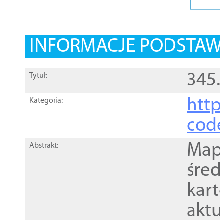
INFORMACJE PODSTA
345
Tytuł:
http
Kategoria:
cod
Mapa
Abstrakt:
śre
kar
akt