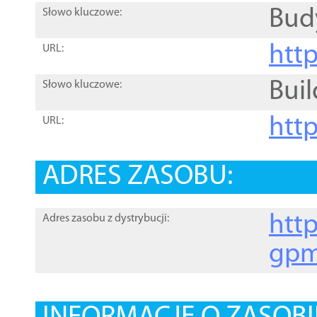
Bud
Słowo kluczowe:
htt
URL:
Buil
Słowo kluczowe:
htt
URL:
ADRES ZASOBU:
http
Adres zasobu z dystrybucji:
gpm