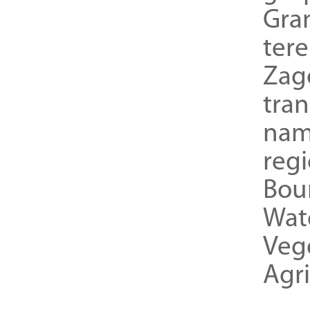
Gra
ter
Zag
tra
nam
reg
Bou
Wat
Veg
Agri