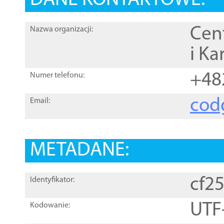
DANE KONTAKTOWE:
Cen
Nazwa organizacji:
i Ka
+48
Numer telefonu:
cod
Email:
METADANE:
cf2
Identyfikator:
UTF
Kodowanie: