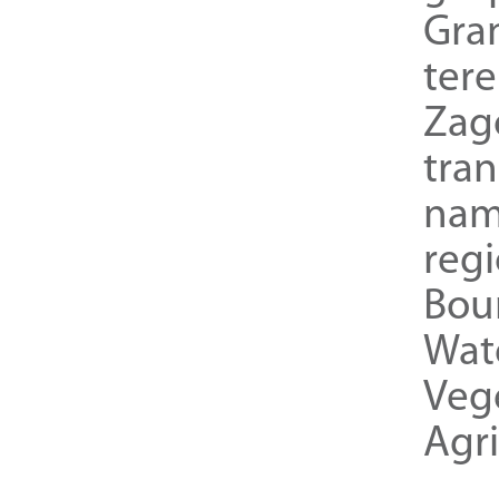
Gra
ter
Zag
tra
nam
reg
Bou
Wat
Veg
Agri