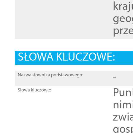
kraj
geog
prze
SŁOWA KLUCZOWE:
-
Nazwa słownika podstawowego:
Pun
Słowa kluczowe:
nim
zwi
gos