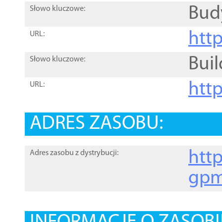
Bud
Słowo kluczowe:
htt
URL:
Buil
Słowo kluczowe:
htt
URL:
ADRES ZASOBU:
http
Adres zasobu z dystrybucji:
gpm