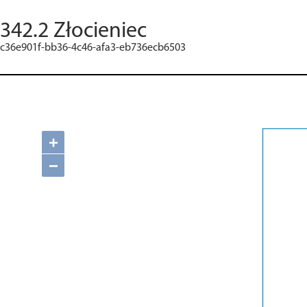
342.2 Złocieniec
c36e901f-bb36-4c46-afa3-eb736ecb6503
+
−