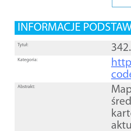
INFORMACJE PODSTA
342.
Tytuł:
http
Kategoria:
cod
Mapa
Abstrakt:
śre
kar
akt