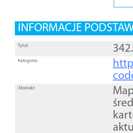
INFORMACJE PODSTA
342.
Tytuł:
http
Kategoria:
cod
Mapa
Abstrakt:
śre
kar
akt