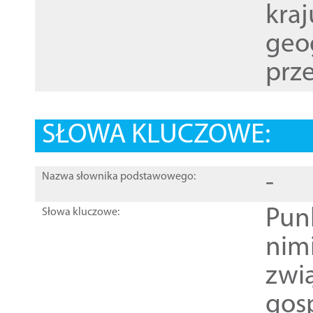
kraj
geog
prze
SŁOWA KLUCZOWE:
-
Nazwa słownika podstawowego:
Pun
Słowa kluczowe:
nim
zwi
gos