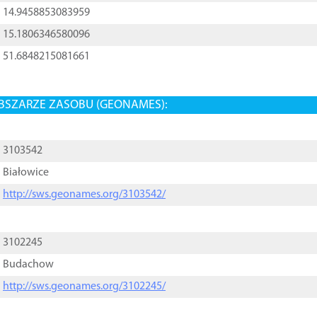
14.9458853083959
15.1806346580096
51.6848215081661
BSZARZE ZASOBU (GEONAMES):
3103542
Białowice
http://sws.geonames.org/3103542/
3102245
Budachow
http://sws.geonames.org/3102245/