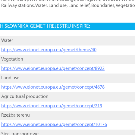
Railway stations
,
Water
,
Land use
,
Land relief
,
Boundaries
,
Vegetati
 SŁOWNIKA GEMET I REJESTRU INSPIRE:
Water
https://www.eionet.europa.eu/gemet/theme/40
Vegetation
https://www.eionet.europa.eu/gemet/concept/8922
Land use
https://www.eionet.europa.eu/gemet/concept/4678
Agricultural production
https://www.eionet.europa.eu/gemet/concept/219
Rzeźba terenu
https://www.eionet.europa.eu/gemet/concept/10176
Sieci transportowe