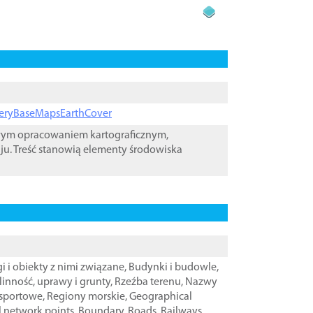
ageryBaseMapsEarthCover
owym opracowaniem kartograficznym,
ju. Treść stanowią elementy środowiska
i i obiekty z nimi związane
,
Budynki i budowle
,
linność, uprawy i grunty
,
Rzeźba terenu
,
Nazwy
nsportowe
,
Regiony morskie
,
Geographical
l network points
,
Boundary
,
Roads
,
Railways
,