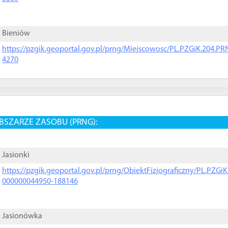
Bieniów
https://pzgik.geoportal.gov.pl/prng/Miejscowosc/PL.PZGiK.204.
4270
BSZARZE ZASOBU (PRNG):
Jasionki
https://pzgik.geoportal.gov.pl/prng/ObiektFizjograficzny/PL.PZG
000000044950-188146
Jasionówka