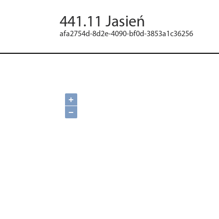
441.11 Jasień
afa2754d-8d2e-4090-bf0d-3853a1c36256
+
−