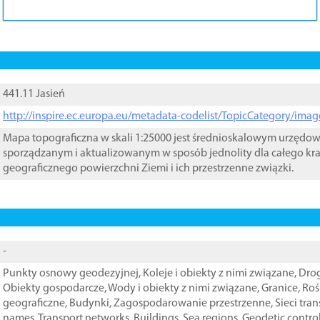
441.11 Jasień
http://inspire.ec.europa.eu/metadata-codelist/TopicCategory/im
Mapa topograficzna w skali 1:25000 jest średnioskalowym urzęd
sporządzanym i aktualizowanym w sposób jednolity dla całego kra
geograficznego powierzchni Ziemi i ich przestrzenne związki.
-
Punkty osnowy geodezyjnej
,
Koleje i obiekty z nimi związane
,
Drog
Obiekty gospodarcze
,
Wody i obiekty z nimi związane
,
Granice
,
Roś
geograficzne
,
Budynki
,
Zagospodarowanie przestrzenne
,
Sieci tra
names
,
Transport networks
,
Buildings
,
Sea regions
,
Geodetic contro