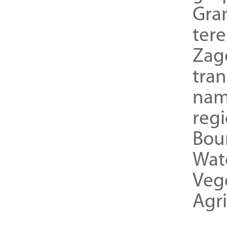
Gra
ter
Zag
tra
nam
reg
Bou
Wat
Veg
Agri