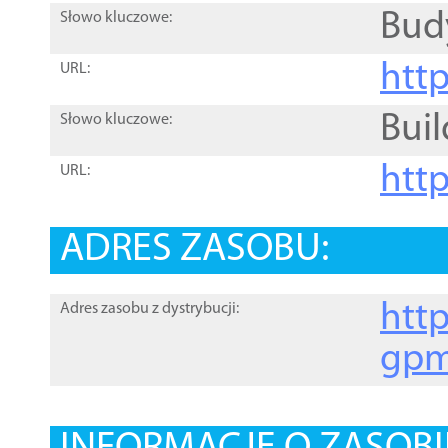
Bud
Słowo kluczowe:
htt
URL:
Buil
Słowo kluczowe:
htt
URL:
ADRES ZASOBU:
http
Adres zasobu z dystrybucji:
gpm