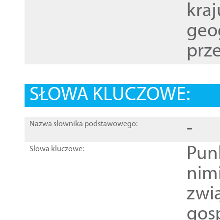
kraj
geog
prze
SŁOWA KLUCZOWE:
-
Nazwa słownika podstawowego:
Pun
Słowa kluczowe:
nim
zwi
gos