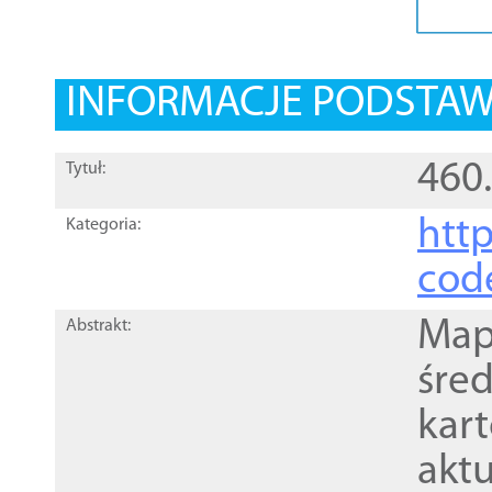
INFORMACJE PODSTA
460
Tytuł:
http
Kategoria:
cod
Mapa
Abstrakt:
śre
kar
akt