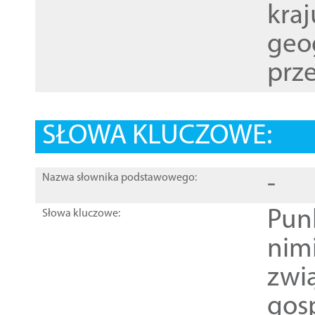
kraj
geog
prze
SŁOWA KLUCZOWE:
-
Nazwa słownika podstawowego:
Pun
Słowa kluczowe:
nim
zwi
gos