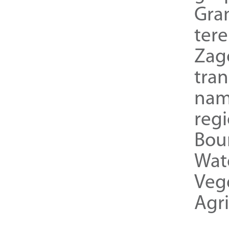
Gra
ter
Zag
tra
nam
reg
Bou
Wat
Veg
Agri