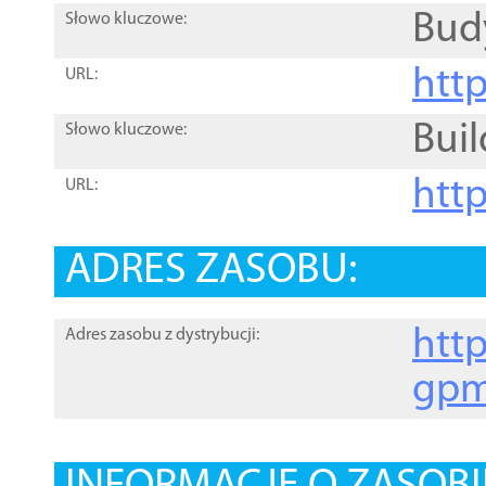
Bud
Słowo kluczowe:
htt
URL:
Buil
Słowo kluczowe:
htt
URL:
ADRES ZASOBU:
http
Adres zasobu z dystrybucji:
gpm