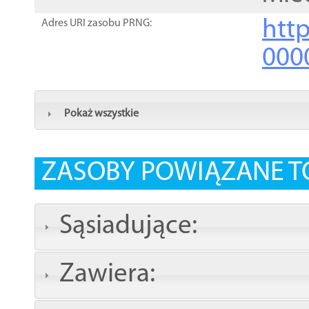
http
Adres URI zasobu PRNG:
000
Pokaż wszystkie
ZASOBY POWIĄZANE T
Sąsiadujące:
Zawiera: