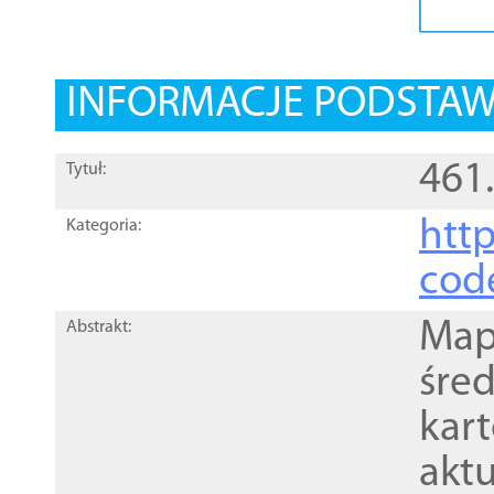
INFORMACJE PODSTA
461
Tytuł:
http
Kategoria:
cod
Mapa
Abstrakt:
śre
kar
akt