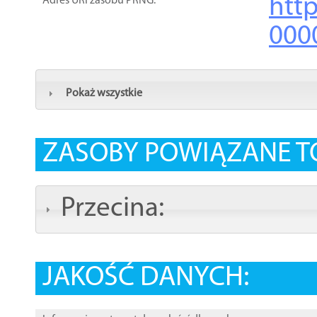
http
Adres URI zasobu PRNG:
000
Pokaż wszystkie
ZASOBY POWIĄZANE T
Przecina:
JAKOŚĆ DANYCH: