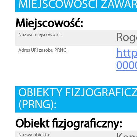
MIEJSCOWOŚCI ZAWART
Miejscowość:
Rog
Nazwa miejscowości:
htt
Adres URI zasobu PRNG:
000
OBIEKTY FIZJOGRAFIC
(PRNG):
Obiekt fizjograficzny:
Nazwa obiektu: