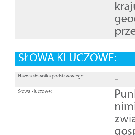
kraj
geog
prze
SŁOWA KLUCZOWE:
-
Nazwa słownika podstawowego:
Pun
Słowa kluczowe:
nim
zwi
gos