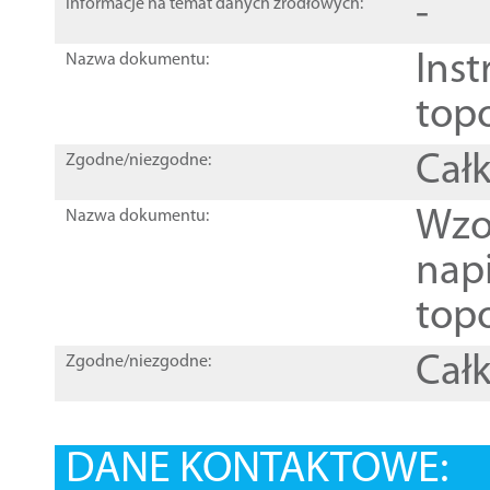
-
Informacje na temat danych źródłowych:
Inst
Nazwa dokumentu:
top
Całk
Zgodne/niezgodne:
Wzo
Nazwa dokumentu:
nap
topo
Całk
Zgodne/niezgodne:
DANE KONTAKTOWE: