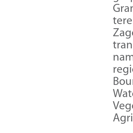
Gra
ter
Zag
tra
nam
reg
Bou
Wat
Veg
Agri