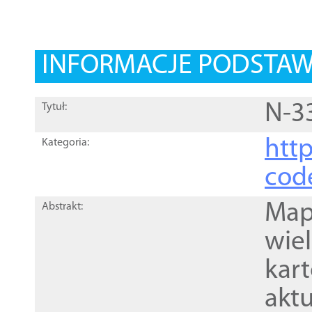
INFORMACJE PODSTA
N-3
Tytuł:
http
Kategoria:
cod
Mapa
Abstrakt:
wie
kar
akt