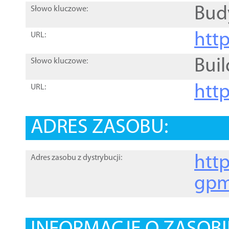
Bud
Słowo kluczowe:
htt
URL:
Buil
Słowo kluczowe:
htt
URL:
ADRES ZASOBU:
http
Adres zasobu z dystrybucji:
gpm