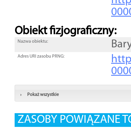
http
000
Obiekt fizjograficzny:
Bar
Nazwa obiektu:
http
Adres URI zasobu PRNG:
000
Pokaż wszystkie
ZASOBY POWIĄZANE T