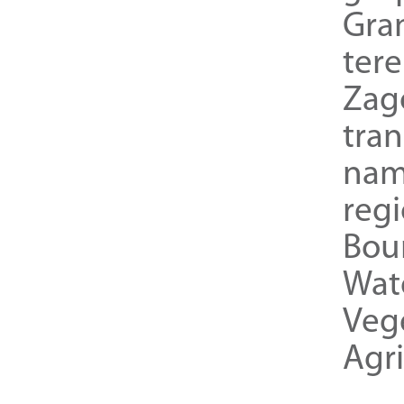
Gra
ter
Zag
tra
nam
reg
Bou
Wat
Veg
Agri