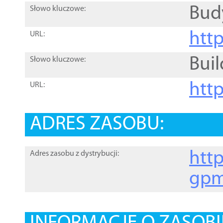
Bud
Słowo kluczowe:
htt
URL:
Buil
Słowo kluczowe:
htt
URL:
ADRES ZASOBU:
http
Adres zasobu z dystrybucji:
gpm