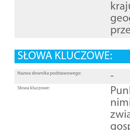
kraj
geog
prze
SŁOWA KLUCZOWE:
-
Nazwa słownika podstawowego:
Pun
Słowa kluczowe:
nim
zwi
gos