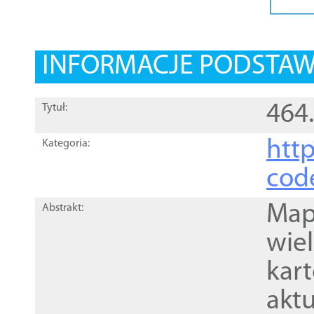
INFORMACJE PODSTA
464
Tytuł:
http
Kategoria:
cod
Mapa
Abstrakt:
wie
kar
akt