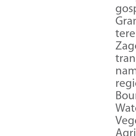
gos
Gra
ter
Zag
tra
nam
reg
Bou
Wat
Veg
Agri