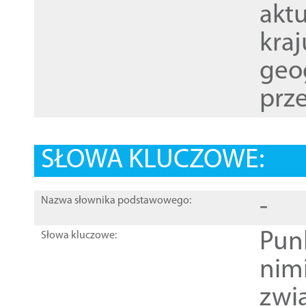
akt
kraj
geog
prze
SŁOWA KLUCZOWE:
-
Nazwa słownika podstawowego:
Pun
Słowa kluczowe:
nim
zwi