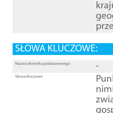
kraj
geog
prze
SŁOWA KLUCZOWE:
-
Nazwa słownika podstawowego:
Pun
Słowa kluczowe:
nim
zwi
gos