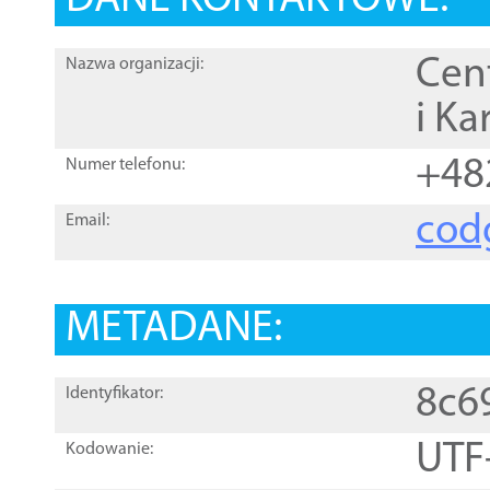
DANE KONTAKTOWE:
Cen
Nazwa organizacji:
i Ka
+48
Numer telefonu:
cod
Email:
METADANE:
8c6
Identyfikator:
UTF
Kodowanie: