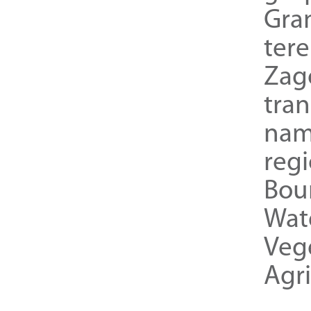
Gra
ter
Zag
tra
nam
reg
Bou
Wat
Veg
Agri