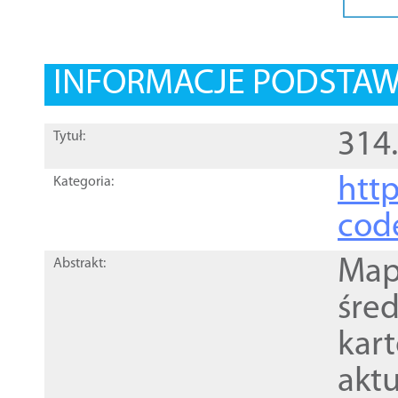
INFORMACJE PODSTA
314
Tytuł:
http
Kategoria:
cod
Mapa
Abstrakt:
śre
kar
akt