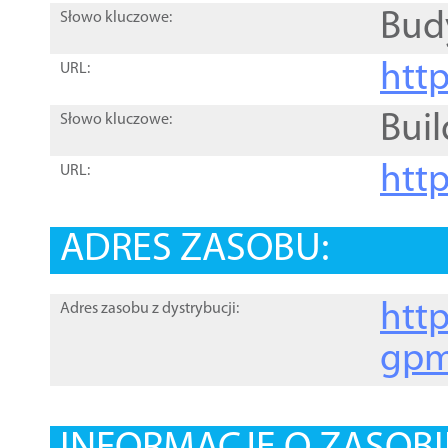
Bud
Słowo kluczowe:
htt
URL:
Buil
Słowo kluczowe:
htt
URL:
ADRES ZASOBU:
http
Adres zasobu z dystrybucji:
gpm