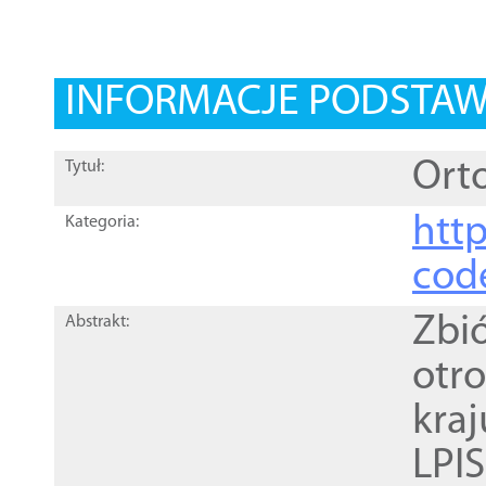
INFORMACJE PODSTA
Orto
Tytuł:
http
Kategoria:
cod
Zbi
Abstrakt:
otr
kra
LPI