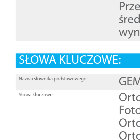
Prz
śre
wyn
SŁOWA KLUCZOWE:
GEME
Nazwa słownika podstawowego:
Ort
Słowa kluczowe:
Foto
Ort
Ort