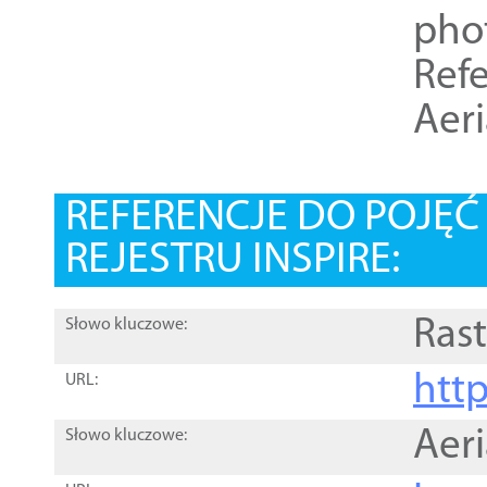
pho
Refe
Aer
REFERENCJE DO POJĘ
REJESTRU INSPIRE:
Rast
Słowo kluczowe:
htt
URL:
Aer
Słowo kluczowe: