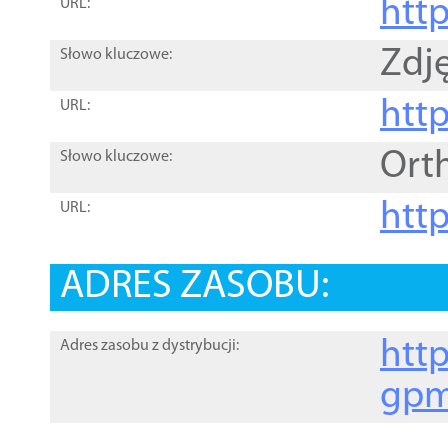
htt
URL:
Zdję
Słowo kluczowe:
htt
URL:
Ort
Słowo kluczowe:
http
URL:
ADRES ZASOBU:
http
Adres zasobu z dystrybucji:
gpm