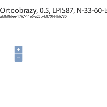
Ortoobrazy, 0.5, LPIS87, N-33-60-
ab8d8dee-1767-11e6-a25b-b870f44b6730
+
−