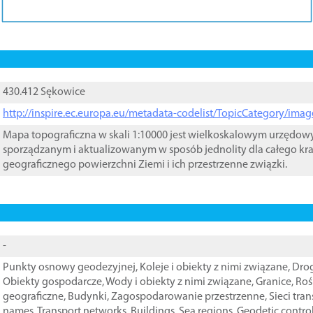
430.412 Sękowice
http://inspire.ec.europa.eu/metadata-codelist/TopicCategory/im
Mapa topograficzna w skali 1:10000 jest wielkoskalowym urzędo
sporządzanym i aktualizowanym w sposób jednolity dla całego kra
geograficznego powierzchni Ziemi i ich przestrzenne związki.
-
Punkty osnowy geodezyjnej
,
Koleje i obiekty z nimi związane
,
Drog
Obiekty gospodarcze
,
Wody i obiekty z nimi związane
,
Granice
,
Roś
geograficzne
,
Budynki
,
Zagospodarowanie przestrzenne
,
Sieci tra
names
,
Transport networks
,
Buildings
,
Sea regions
,
Geodetic contro