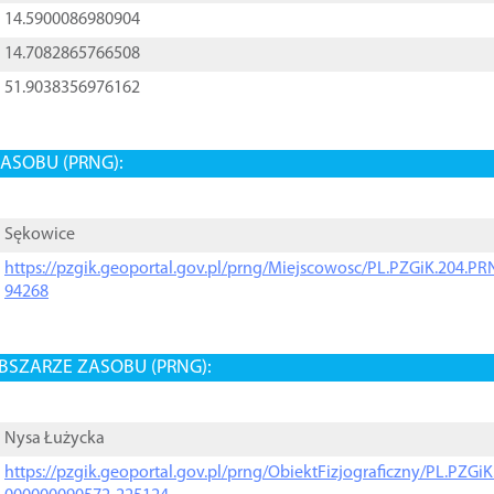
14.5900086980904
14.7082865766508
51.9038356976162
ASOBU (PRNG):
Sękowice
https://pzgik.geoportal.gov.pl/prng/Miejscowosc/PL.PZGiK.204.
94268
BSZARZE ZASOBU (PRNG):
Nysa Łużycka
https://pzgik.geoportal.gov.pl/prng/ObiektFizjograficzny/PL.PZG