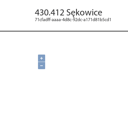
430.412 Sękowice
71cfadff-aaaa-4d8c-92dc-a171d81b5cd1
+
−