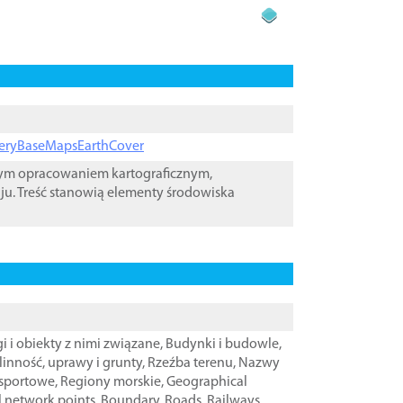
ageryBaseMapsEarthCover
wym opracowaniem kartograficznym,
ju. Treść stanowią elementy środowiska
i i obiekty z nimi związane
,
Budynki i budowle
,
linność, uprawy i grunty
,
Rzeźba terenu
,
Nazwy
nsportowe
,
Regiony morskie
,
Geographical
l network points
,
Boundary
,
Roads
,
Railways
,