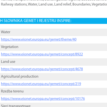
Railway stations
,
Water
,
Land use
,
Land relief
,
Boundaries
,
Vegetati
 SŁOWNIKA GEMET I REJESTRU INSPIRE:
Water
https://www.eionet.europa.eu/gemet/theme/40
Vegetation
https://www.eionet.europa.eu/gemet/concept/8922
Land use
https://www.eionet.europa.eu/gemet/concept/4678
Agricultural production
https://www.eionet.europa.eu/gemet/concept/219
Rzeźba terenu
https://www.eionet.europa.eu/gemet/concept/10176
Sieci transportowe