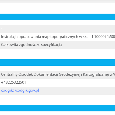
-
Instrukcja opracowania map topograficznych w skali 1:10000 i 1:5
Całkowita zgodność ze specyfikacją
Centralny Ośrodek Dokumentacji Geodezyjnej i Kartograficznej w
+48225322501
codgik@codgik.gov.pl