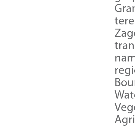
Gra
ter
Zag
tra
nam
reg
Bou
Wat
Veg
Agri