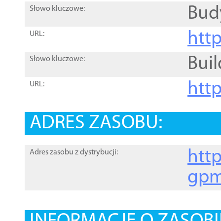
Bud
Słowo kluczowe:
htt
URL:
Buil
Słowo kluczowe:
htt
URL:
ADRES ZASOBU:
http
Adres zasobu z dystrybucji:
gpm