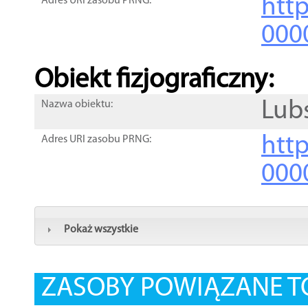
http
Adres URI zasobu PRNG:
000
Obiekt fizjograficzny:
Lub
Nazwa obiektu:
http
Adres URI zasobu PRNG:
000
Pokaż wszystkie
ZASOBY POWIĄZANE T