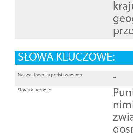
kraj
geog
prze
SŁOWA KLUCZOWE:
-
Nazwa słownika podstawowego:
Pun
Słowa kluczowe:
nim
zwi
gos