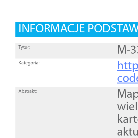
INFORMACJE PODSTA
M-3
Tytuł:
http
Kategoria:
cod
Mapa
Abstrakt:
wie
kar
akt