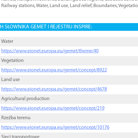
Railway stations
,
Water
,
Land use
,
Land relief
,
Boundaries
,
Vegetati
 SŁOWNIKA GEMET I REJESTRU INSPIRE:
Water
https://www.eionet.europa.eu/gemet/theme/40
Vegetation
https://www.eionet.europa.eu/gemet/concept/8922
Land use
https://www.eionet.europa.eu/gemet/concept/4678
Agricultural production
https://www.eionet.europa.eu/gemet/concept/219
Rzeźba terenu
https://www.eionet.europa.eu/gemet/concept/10176
Sieci transportowe