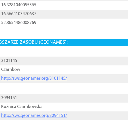
16.3281040055565
16.5664103470637
52.8654486008769
BSZARZE ZASOBU (GEONAMES):
3101145
Czarnków
http://sws.geonames.org/3101145/
3094151
Kuźnica Czarnkowska
http://sws.geonames.org/3094151/