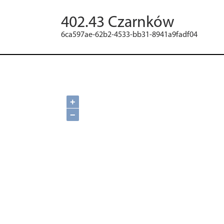
402.43 Czarnków
6ca597ae-62b2-4533-bb31-8941a9fadf04
+
−