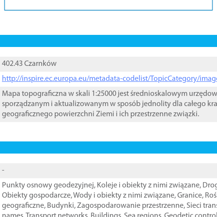
402.43 Czarnków
http://inspire.ec.europa.eu/metadata-codelist/TopicCategory/im
Mapa topograficzna w skali 1:25000 jest średnioskalowym urzęd
sporządzanym i aktualizowanym w sposób jednolity dla całego kra
geograficznego powierzchni Ziemi i ich przestrzenne związki.
-
Punkty osnowy geodezyjnej
,
Koleje i obiekty z nimi związane
,
Drog
Obiekty gospodarcze
,
Wody i obiekty z nimi związane
,
Granice
,
Roś
geograficzne
,
Budynki
,
Zagospodarowanie przestrzenne
,
Sieci tra
names
,
Transport networks
,
Buildings
,
Sea regions
,
Geodetic contro