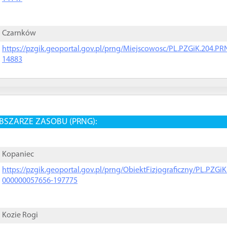
Czarnków
https://pzgik.geoportal.gov.pl/prng/Miejscowosc/PL.PZGiK.204.
14883
BSZARZE ZASOBU (PRNG):
Kopaniec
https://pzgik.geoportal.gov.pl/prng/ObiektFizjograficzny/PL.PZG
000000057656-197775
Kozie Rogi