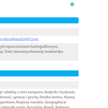
ageryBaseMapsEarthCover
owym opracowaniem kartograficznym,
ju. Treść stanowią elementy środowiska
i i obiekty z nimi związane
,
Budynki i budowle
,
linność, uprawy i grunty
,
Rzeźba terenu
,
Nazwy
nsportowe
,
Regiony morskie
,
Geographical
l network points
,
Boundary
,
Roads
,
Railways
,