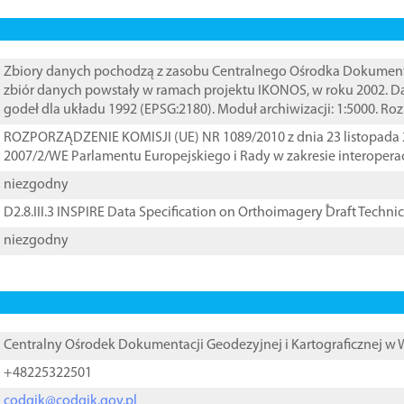
Zbiory danych pochodzą z zasobu Centralnego Ośrodka Dokumentacj
zbiór danych powstały w ramach projektu IKONOS, w roku 2002. D
godeł dla układu 1992 (EPSG:2180). Moduł archiwizacji: 1:5000. Ro
ROZPORZĄDZENIE KOMISJI (UE) NR 1089/2010 z dnia 23 listopada 
2007/2/WE Parlamentu Europejskiego i Rady w zakresie interopera
niezgodny
D2.8.III.3 INSPIRE Data Specification on Orthoimagery ֠Draft Techni
niezgodny
Centralny Ośrodek Dokumentacji Geodezyjnej i Kartograficznej w
+48225322501
codgik@codgik.gov.pl