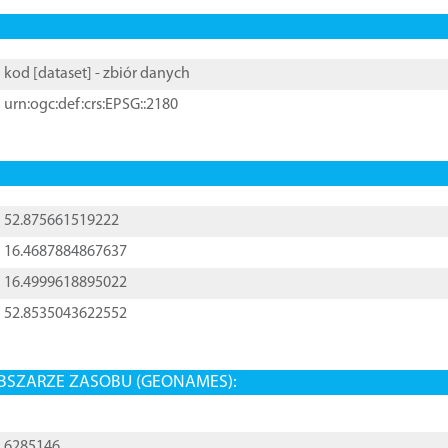
kod [
dataset
] - zbiór danych
urn:ogc:def:crs:EPSG::2180
52.875661519222
16.4687884867637
16.4999618895022
52.8535043622552
BSZARZE ZASOBU (GEONAMES):
6285146