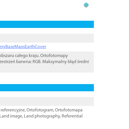
ageryBaseMapsEarthCover
bszaru całego kraju. Ortofotomapy
zestrzeń barwna: RGB. Maksymalny błąd średni
referencyjne
,
Ortofotogram
,
Ortofotomapa
Land image
,
Land photography
,
Referential