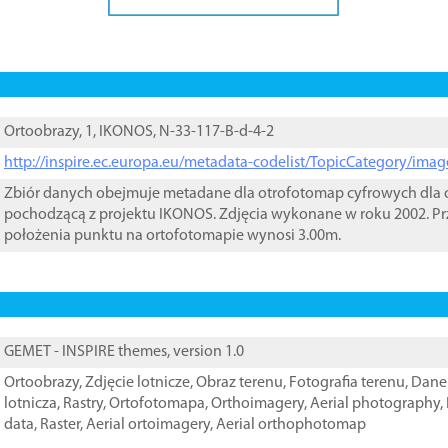
Ortoobrazy, 1, IKONOS, N-33-117-B-d-4-2
http://inspire.ec.europa.eu/metadata-codelist/TopicCategory/im
Zbiór danych obejmuje metadane dla otrofotomap cyfrowych dla o
pochodzącą z projektu IKONOS. Zdjęcia wykonane w roku 2002. Pr
położenia punktu na ortofotomapie wynosi 3.00m.
GEMET - INSPIRE themes, version 1.0
Ortoobrazy
,
Zdjęcie lotnicze
,
Obraz terenu
,
Fotografia terenu
,
Dane 
lotnicza
,
Rastry
,
Ortofotomapa
,
Orthoimagery
,
Aerial photography
,
data
,
Raster
,
Aerial ortoimagery
,
Aerial orthophotomap