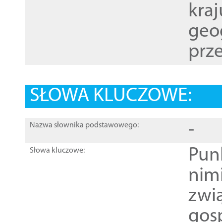
kraj
geog
prze
SŁOWA KLUCZOWE:
-
Nazwa słownika podstawowego:
Pun
Słowa kluczowe:
nim
zwi
gos