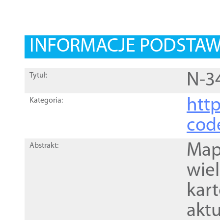
INFORMACJE PODSTA
N-3
Tytuł:
http
Kategoria:
cod
Mapa
Abstrakt:
wie
kar
akt