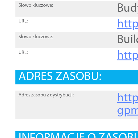
Bud
Słowo kluczowe:
htt
URL:
Buil
Słowo kluczowe:
htt
URL:
ADRES ZASOBU:
http
Adres zasobu z dystrybucji:
gpm