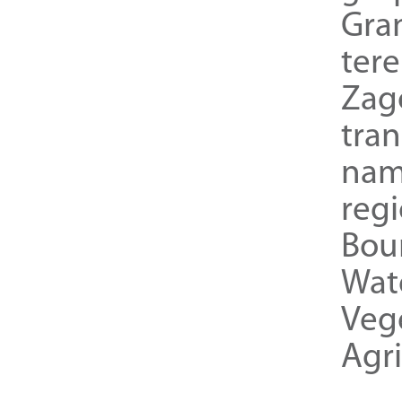
Gra
ter
Zag
tra
nam
reg
Bou
Wat
Veg
Agri