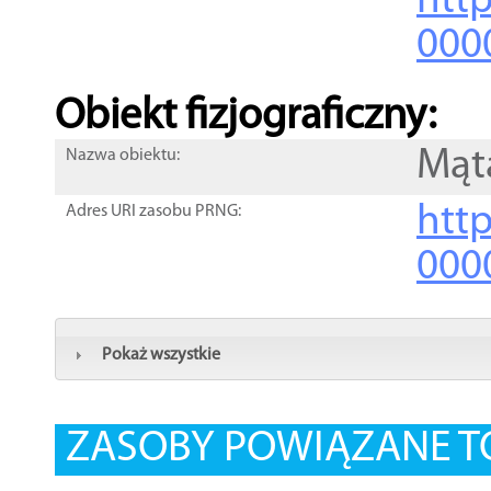
http
000
Obiekt fizjograficzny:
Mąt
Nazwa obiektu:
http
Adres URI zasobu PRNG:
000
Pokaż wszystkie
ZASOBY POWIĄZANE T