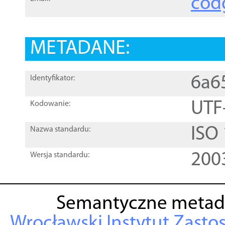
cod
METADANE:
6a6
Identyfikator:
UTF
Kodowanie:
ISO
Nazwa standardu:
200
Wersja standardu:
Semantyczne metad
Wrocławski Instytut Zasto