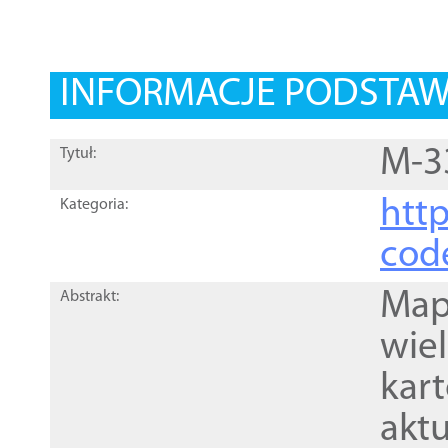
INFORMACJE PODSTA
M-3
Tytuł:
http
Kategoria:
cod
Mapa
Abstrakt:
wie
kar
akt