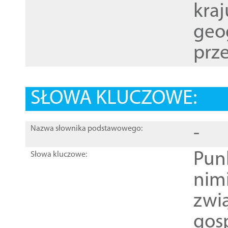
kraj
geog
prze
SŁOWA KLUCZOWE:
-
Nazwa słownika podstawowego:
Pun
Słowa kluczowe:
nim
zwi
gos