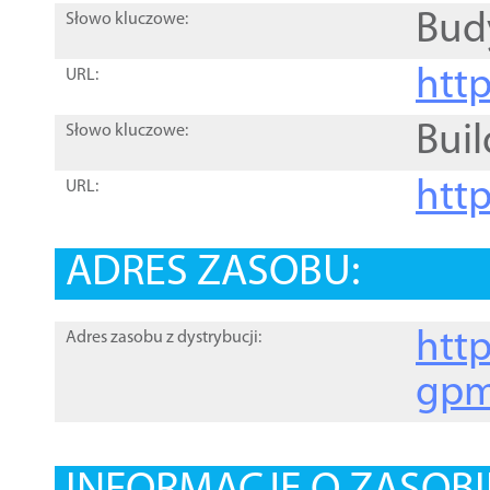
Bud
Słowo kluczowe:
htt
URL:
Buil
Słowo kluczowe:
htt
URL:
ADRES ZASOBU:
http
Adres zasobu z dystrybucji:
gpm