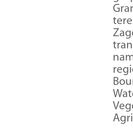
Gra
ter
Zag
tra
nam
reg
Bou
Wat
Veg
Agri