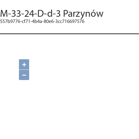
M-33-24-D-d-3 Parzynów
557b9776-cf71-4b4a-80e6-3cc716697576
+
−