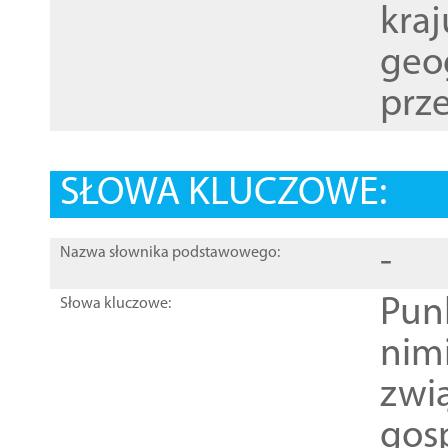
kraj
geog
prze
SŁOWA KLUCZOWE:
-
Nazwa słownika podstawowego:
Pun
Słowa kluczowe:
nim
zwi
gos