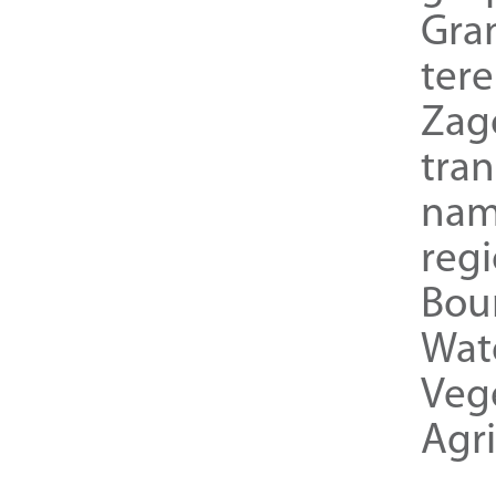
Gra
ter
Zag
tra
nam
reg
Bou
Wat
Veg
Agri