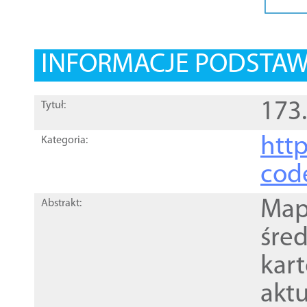
INFORMACJE PODSTA
173
Tytuł:
http
Kategoria:
cod
Mapa
Abstrakt:
śre
kar
akt