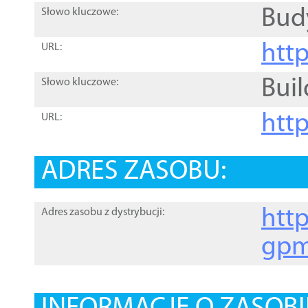
Bud
Słowo kluczowe:
htt
URL:
Buil
Słowo kluczowe:
htt
URL:
ADRES ZASOBU:
http
Adres zasobu z dystrybucji:
gpm