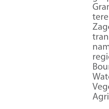
Gra
ter
Zag
tra
nam
reg
Bou
Wat
Veg
Agri