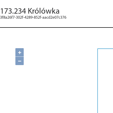
173.234 Królówka
3f8a26f7-302f-4289-852f-aacd2e07c376
+
−