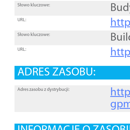
Bud
Słowo kluczowe:
htt
URL:
Buil
Słowo kluczowe:
htt
URL:
ADRES ZASOBU:
http
Adres zasobu z dystrybucji:
gpm