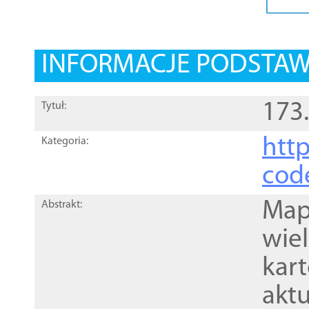
INFORMACJE PODSTA
173
Tytuł:
http
Kategoria:
cod
Mapa
Abstrakt:
wie
kar
akt