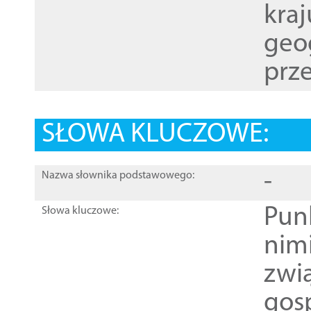
kraj
geog
prze
SŁOWA KLUCZOWE:
-
Nazwa słownika podstawowego:
Pun
Słowa kluczowe:
nim
zwi
gos