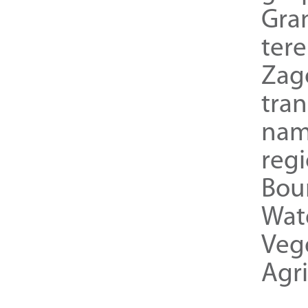
Gra
ter
Zag
tra
nam
reg
Bou
Wat
Veg
Agri