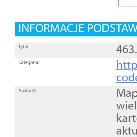
INFORMACJE PODSTA
463.
Tytuł:
http
Kategoria:
cod
Mapa
Abstrakt:
wie
kar
akt