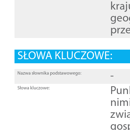
kraj
geog
prze
SŁOWA KLUCZOWE:
-
Nazwa słownika podstawowego:
Pun
Słowa kluczowe:
nim
zwi
gos