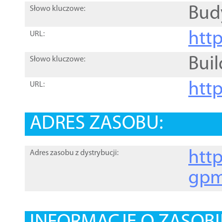
Bud
Słowo kluczowe:
htt
URL:
Buil
Słowo kluczowe:
htt
URL:
ADRES ZASOBU:
http
Adres zasobu z dystrybucji:
gpm