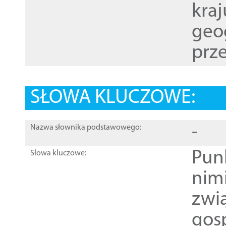
kraj
geog
prze
SŁOWA KLUCZOWE:
-
Nazwa słownika podstawowego:
Pun
Słowa kluczowe:
nim
zwi
gos