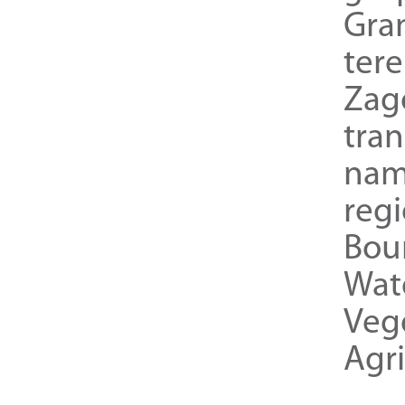
Gra
ter
Zag
tra
nam
reg
Bou
Wat
Veg
Agri