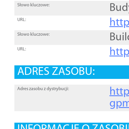
Bud
Słowo kluczowe:
htt
URL:
Buil
Słowo kluczowe:
htt
URL:
ADRES ZASOBU:
http
Adres zasobu z dystrybucji:
gpm