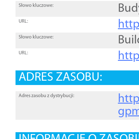
Bud
Słowo kluczowe:
htt
URL:
Buil
Słowo kluczowe:
htt
URL:
ADRES ZASOBU:
http
Adres zasobu z dystrybucji:
gpm