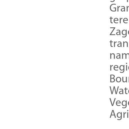
Gra
ter
Zag
tra
nam
reg
Bou
Wat
Veg
Agri