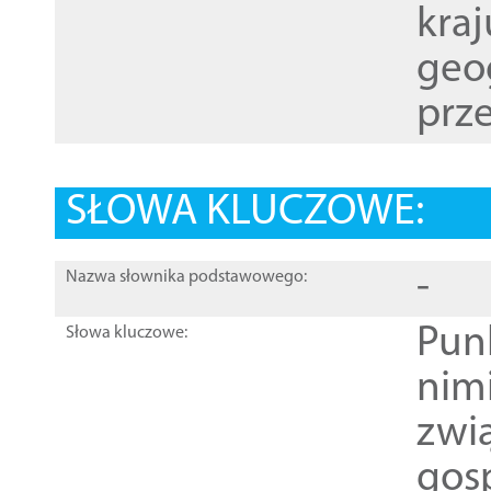
kraj
geog
prze
SŁOWA KLUCZOWE:
-
Nazwa słownika podstawowego:
Pun
Słowa kluczowe:
nim
zwi
gos