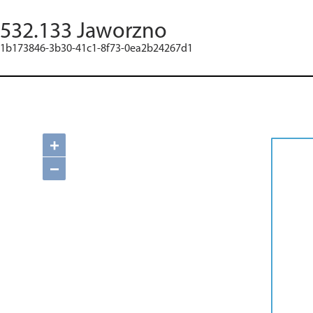
532.133 Jaworzno
1b173846-3b30-41c1-8f73-0ea2b24267d1
+
−