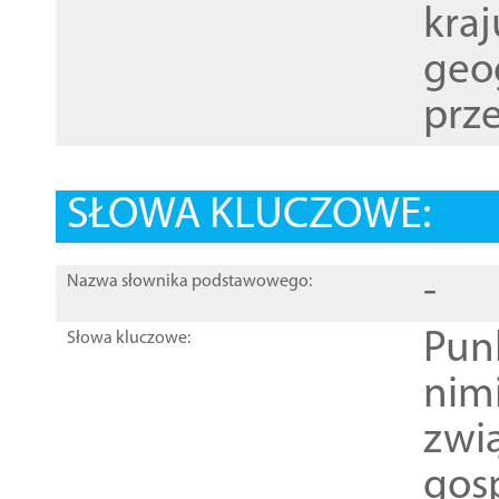
kraj
geog
prze
SŁOWA KLUCZOWE:
-
Nazwa słownika podstawowego:
Pun
Słowa kluczowe:
nim
zwi
gos