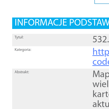
INFORMACJE PODSTA
532
Tytuł:
http
Kategoria:
cod
Mapa
Abstrakt:
wie
kar
akt