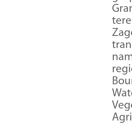
Gra
ter
Zag
tra
nam
reg
Bou
Wat
Veg
Agri