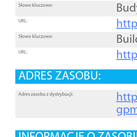
Bud
Słowo kluczowe:
htt
URL:
Buil
Słowo kluczowe:
htt
URL:
ADRES ZASOBU:
http
Adres zasobu z dystrybucji:
gpm