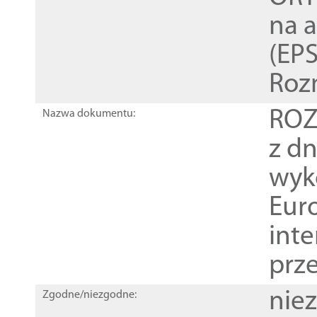
na 
(EPS
Roz
ROZ
Nazwa dokumentu:
z dn
wyk
Euro
inte
prz
nie
Zgodne/niezgodne: