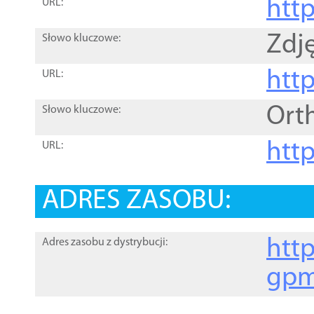
htt
URL:
Zdję
Słowo kluczowe:
htt
URL:
Ort
Słowo kluczowe:
http
URL:
ADRES ZASOBU:
http
Adres zasobu z dystrybucji:
gpm