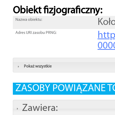
Obiekt fizjograficzny:
Koł
Nazwa obiektu:
http
Adres URI zasobu PRNG:
000
Pokaż wszystkie
ZASOBY POWIĄZANE T
Zawiera: