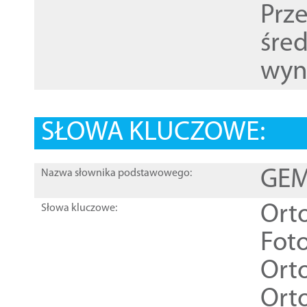
Prz
śre
wyn
SŁOWA KLUCZOWE:
GEME
Nazwa słownika podstawowego:
Ort
Słowa kluczowe:
Foto
Ort
Ort