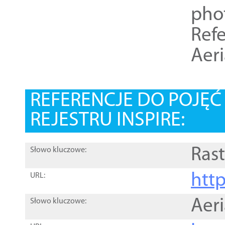
pho
Refe
Aer
REFERENCJE DO POJĘ
REJESTRU INSPIRE:
Rast
Słowo kluczowe:
htt
URL:
Aer
Słowo kluczowe: