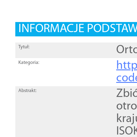
INFORMACJE PODSTA
Orto
Tytuł:
http
Kategoria:
cod
Zbi
Abstrakt:
otr
kra
ISO