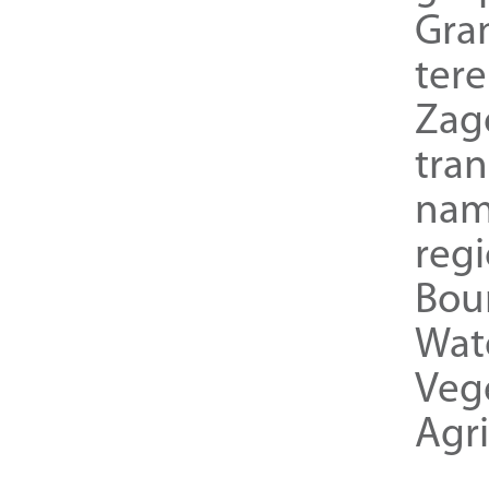
Gra
ter
Zag
tra
nam
reg
Bou
Wat
Veg
Agri