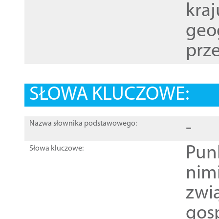
kraj
geog
prze
SŁOWA KLUCZOWE:
-
Nazwa słownika podstawowego:
Pun
Słowa kluczowe:
nim
zwi
gos