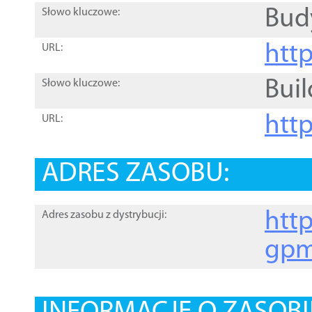
Bud
Słowo kluczowe:
htt
URL:
Buil
Słowo kluczowe:
htt
URL:
ADRES ZASOBU:
http
Adres zasobu z dystrybucji:
gpm