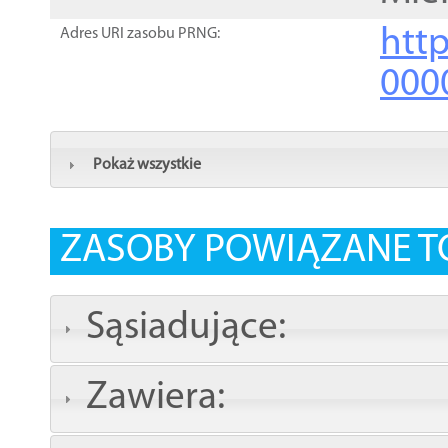
http
Adres URI zasobu PRNG:
000
Pokaż wszystkie
ZASOBY POWIĄZANE T
Sąsiadujące:
Zawiera: