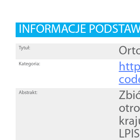
INFORMACJE PODSTA
Orto
Tytuł:
http
Kategoria:
cod
Zbi
Abstrakt:
otr
kra
LPI