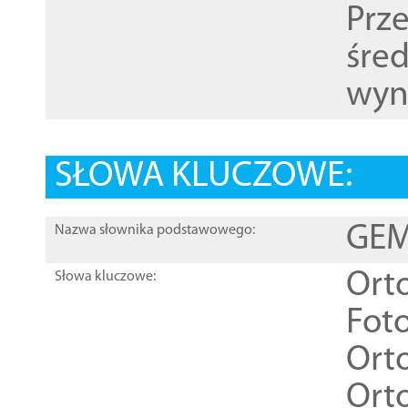
Prz
śre
wyn
SŁOWA KLUCZOWE:
GEME
Nazwa słownika podstawowego:
Ort
Słowa kluczowe:
Foto
Ort
Ort