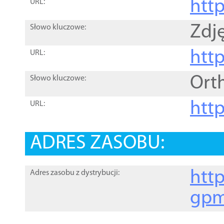
htt
URL:
Zdję
Słowo kluczowe:
htt
URL:
Ort
Słowo kluczowe:
http
URL:
ADRES ZASOBU:
http
Adres zasobu z dystrybucji:
gpm