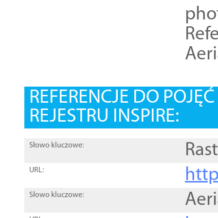
pho
Refe
Aer
REFERENCJE DO POJĘ
REJESTRU INSPIRE:
Rast
Słowo kluczowe:
htt
URL:
Aer
Słowo kluczowe: