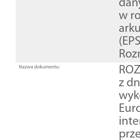
dan
w r
ark
(EPS
Roz
ROZ
Nazwa dokumentu:
z dn
wyk
Euro
inte
prz