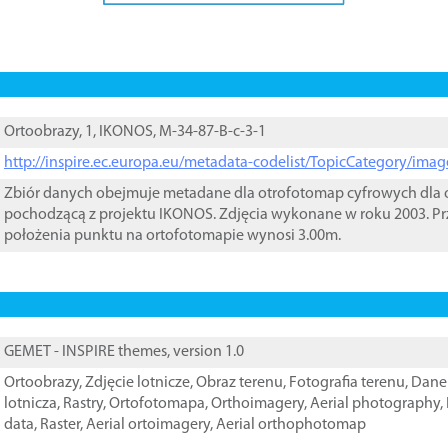
Ortoobrazy, 1, IKONOS, M-34-87-B-c-3-1
http://inspire.ec.europa.eu/metadata-codelist/TopicCategory/im
Zbiór danych obejmuje metadane dla otrofotomap cyfrowych dla o
pochodzącą z projektu IKONOS. Zdjęcia wykonane w roku 2003. Pr
położenia punktu na ortofotomapie wynosi 3.00m.
GEMET - INSPIRE themes, version 1.0
Ortoobrazy
,
Zdjęcie lotnicze
,
Obraz terenu
,
Fotografia terenu
,
Dane 
lotnicza
,
Rastry
,
Ortofotomapa
,
Orthoimagery
,
Aerial photography
,
data
,
Raster
,
Aerial ortoimagery
,
Aerial orthophotomap