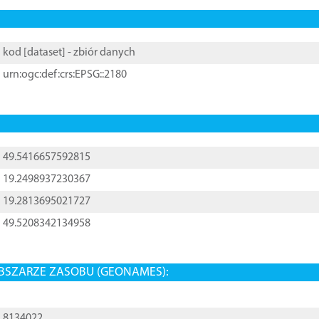
kod [
dataset
] - zbiór danych
urn:ogc:def:crs:EPSG::2180
49.5416657592815
19.2498937230367
19.2813695021727
49.5208342134958
BSZARZE ZASOBU (GEONAMES):
8134022