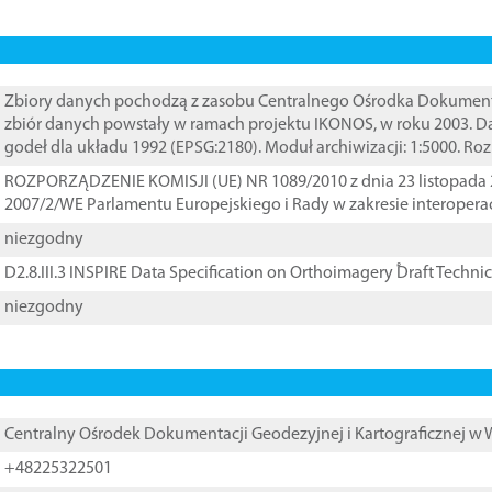
Zbiory danych pochodzą z zasobu Centralnego Ośrodka Dokumentacj
zbiór danych powstały w ramach projektu IKONOS, w roku 2003. D
godeł dla układu 1992 (EPSG:2180). Moduł archiwizacji: 1:5000. Ro
ROZPORZĄDZENIE KOMISJI (UE) NR 1089/2010 z dnia 23 listopada 
2007/2/WE Parlamentu Europejskiego i Rady w zakresie interopera
niezgodny
D2.8.III.3 INSPIRE Data Specification on Orthoimagery ֠Draft Techni
niezgodny
Centralny Ośrodek Dokumentacji Geodezyjnej i Kartograficznej w
+48225322501