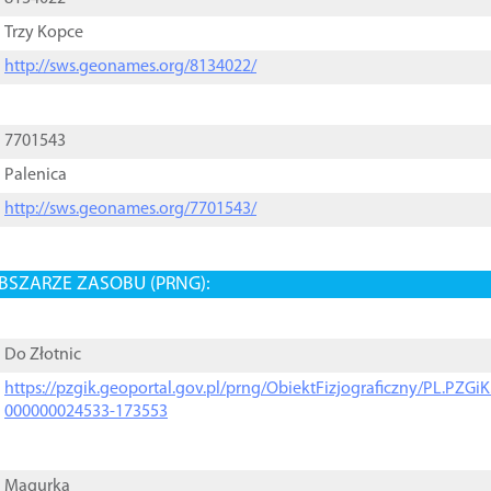
Trzy Kopce
http://sws.geonames.org/8134022/
7701543
Palenica
http://sws.geonames.org/7701543/
BSZARZE ZASOBU (PRNG):
Do Złotnic
https://pzgik.geoportal.gov.pl/prng/ObiektFizjograficzny/PL.PZG
000000024533-173553
Magurka