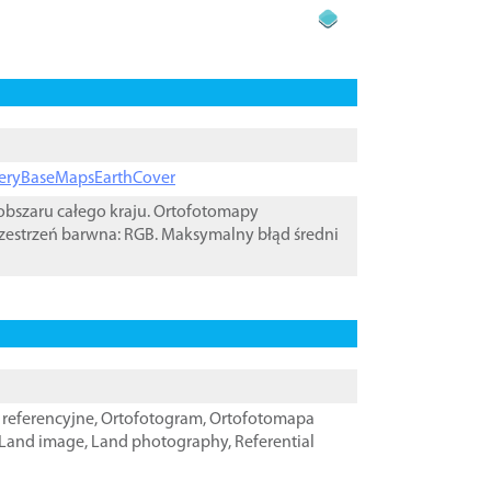
ageryBaseMapsEarthCover
bszaru całego kraju. Ortofotomapy
zestrzeń barwna: RGB. Maksymalny błąd średni
referencyjne
,
Ortofotogram
,
Ortofotomapa
Land image
,
Land photography
,
Referential