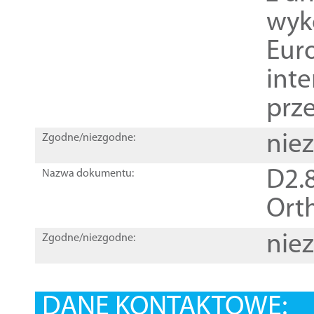
wyk
Euro
inte
prz
nie
Zgodne/niezgodne:
D2.8
Nazwa dokumentu:
Orth
nie
Zgodne/niezgodne:
DANE KONTAKTOWE: