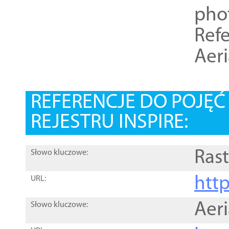
pho
Refe
Aer
REFERENCJE DO POJĘ
REJESTRU INSPIRE:
Rast
Słowo kluczowe:
htt
URL:
Aer
Słowo kluczowe: