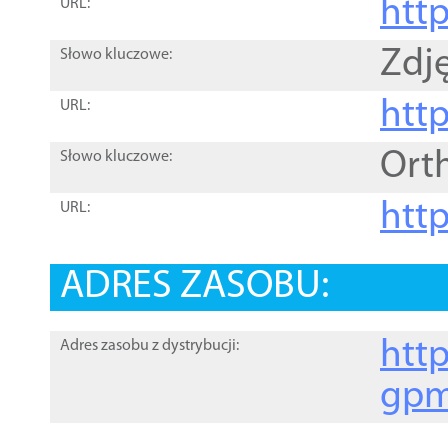
htt
URL:
Zdję
Słowo kluczowe:
htt
URL:
Ort
Słowo kluczowe:
http
URL:
ADRES ZASOBU:
http
Adres zasobu z dystrybucji:
gpm