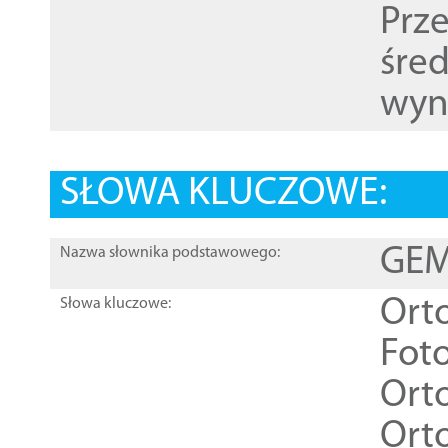
Prz
śre
wyn
SŁOWA KLUCZOWE:
GEME
Nazwa słownika podstawowego:
Ort
Słowa kluczowe:
Foto
Ort
Ort