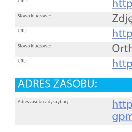
htt
URL:
Zdję
Słowo kluczowe:
htt
URL:
Ort
Słowo kluczowe:
http
URL:
ADRES ZASOBU:
http
Adres zasobu z dystrybucji:
gpm