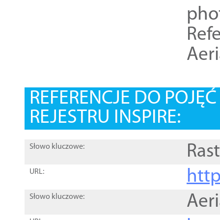
pho
Refe
Aer
REFERENCJE DO POJĘ
REJESTRU INSPIRE:
Rast
Słowo kluczowe:
htt
URL:
Aer
Słowo kluczowe: