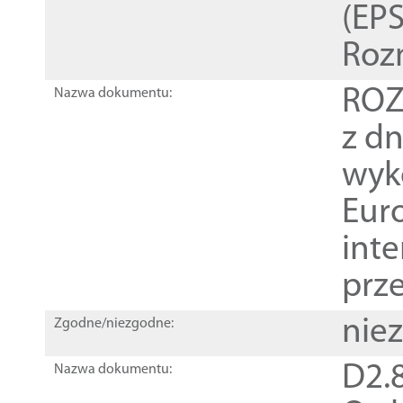
(EPS
Roz
ROZ
Nazwa dokumentu:
z dn
wyk
Euro
inte
prz
nie
Zgodne/niezgodne:
D2.8
Nazwa dokumentu: