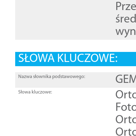
Prz
śre
wyn
SŁOWA KLUCZOWE:
GEME
Nazwa słownika podstawowego:
Ort
Słowa kluczowe:
Foto
Ort
Ort