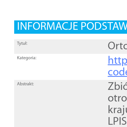
INFORMACJE PODSTA
Orto
Tytuł:
http
Kategoria:
cod
Zbi
Abstrakt:
otr
kra
LPI