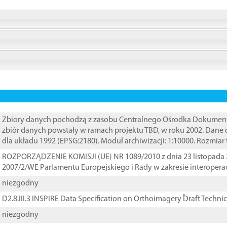
Zbiory danych pochodzą z zasobu Centralnego Ośrodka Dokumentacj
zbiór danych powstały w ramach projektu TBD, w roku 2002. Dane
dla układu 1992 (EPSG:2180). Moduł archiwizacji: 1:10000. Rozmiar
ROZPORZĄDZENIE KOMISJI (UE) NR 1089/2010 z dnia 23 listopada 
2007/2/WE Parlamentu Europejskiego i Rady w zakresie interopera
niezgodny
D2.8.III.3 INSPIRE Data Specification on Orthoimagery ֠Draft Techni
niezgodny