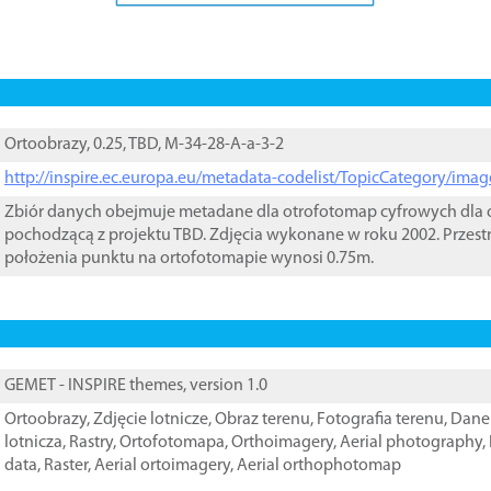
Ortoobrazy, 0.25, TBD, M-34-28-A-a-3-2
http://inspire.ec.europa.eu/metadata-codelist/TopicCategory/im
Zbiór danych obejmuje metadane dla otrofotomap cyfrowych dla o
pochodzącą z projektu TBD. Zdjęcia wykonane w roku 2002. Przest
położenia punktu na ortofotomapie wynosi 0.75m.
GEMET - INSPIRE themes, version 1.0
Ortoobrazy
,
Zdjęcie lotnicze
,
Obraz terenu
,
Fotografia terenu
,
Dane 
lotnicza
,
Rastry
,
Ortofotomapa
,
Orthoimagery
,
Aerial photography
,
data
,
Raster
,
Aerial ortoimagery
,
Aerial orthophotomap