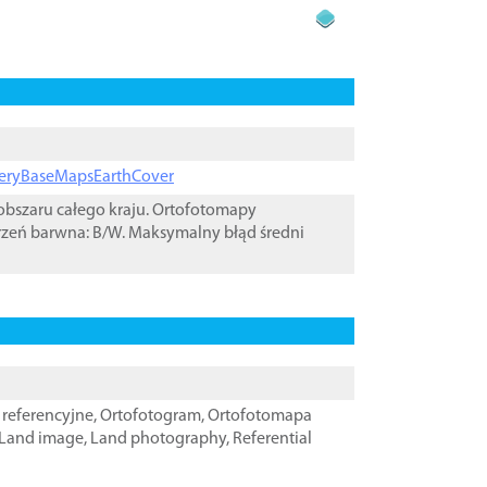
ageryBaseMapsEarthCover
bszaru całego kraju. Ortofotomapy
rzeń barwna: B/W. Maksymalny błąd średni
referencyjne
,
Ortofotogram
,
Ortofotomapa
Land image
,
Land photography
,
Referential