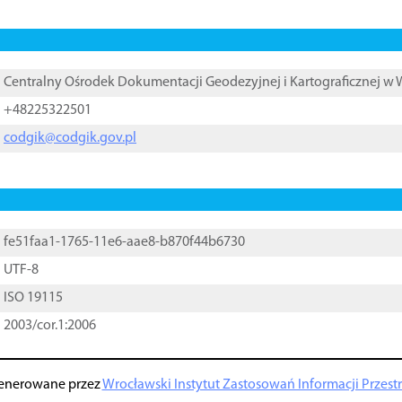
Centralny Ośrodek Dokumentacji Geodezyjnej i Kartograficznej w
+48225322501
codgik@codgik.gov.pl
fe51faa1-1765-11e6-aae8-b870f44b6730
UTF-8
ISO 19115
2003/cor.1:2006
enerowane przez
Wrocławski Instytut Zastosowań Informacji Przestrz