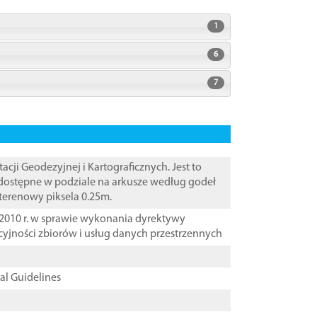
1
6
7
i Geodezyjnej i Kartograficznych. Jest to
 dostępne w podziale na arkusze według godeł
 terenowy piksela 0.25m.
2010 r. w sprawie wykonania dyrektywy
cyjności zbiorów i usług danych przestrzennych
cal Guidelines