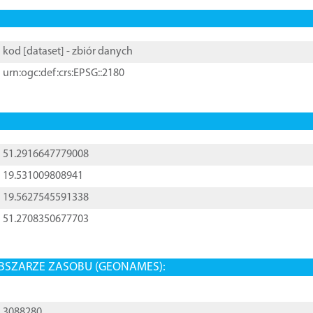
kod [
dataset
] - zbiór danych
urn:ogc:def:crs:EPSG::2180
51.2916647779008
19.531009808941
19.5627545591338
51.2708350677703
BSZARZE ZASOBU (GEONAMES):
3088280