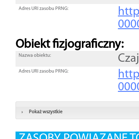
http
Adres URI zasobu PRNG:
000
Obiekt fizjograficzny:
Cza
Nazwa obiektu:
http
Adres URI zasobu PRNG:
000
Pokaż wszystkie
ZASOBY POWIĄZANE T