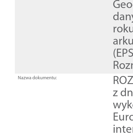
Geod
dan
rok
ark
(EPS
Roz
ROZ
Nazwa dokumentu:
z dn
wyk
Euro
inte