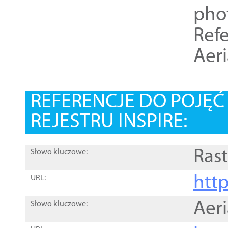
pho
Refe
Aer
REFERENCJE DO POJĘ
REJESTRU INSPIRE:
Rast
Słowo kluczowe:
htt
URL:
Aer
Słowo kluczowe: