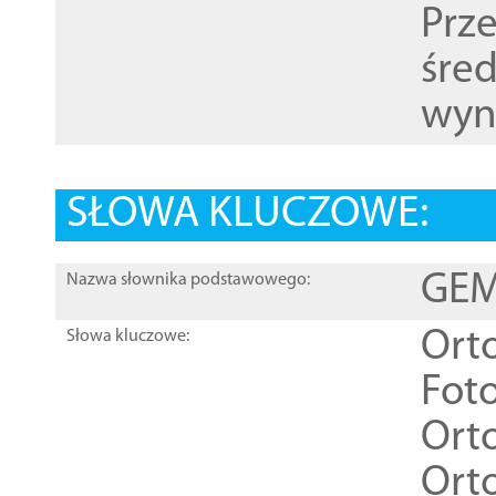
Prz
śre
wyn
SŁOWA KLUCZOWE:
GEME
Nazwa słownika podstawowego:
Ort
Słowa kluczowe:
Foto
Ort
Ort