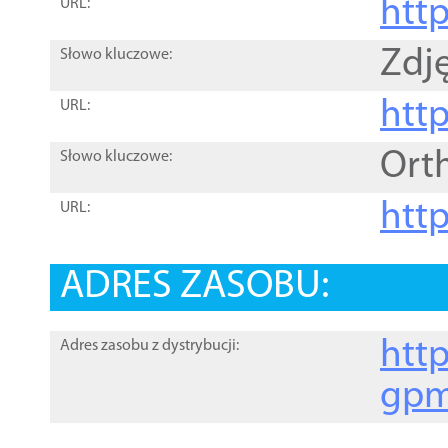
htt
URL:
Zdję
Słowo kluczowe:
htt
URL:
Ort
Słowo kluczowe:
http
URL:
ADRES ZASOBU:
http
Adres zasobu z dystrybucji:
gpm