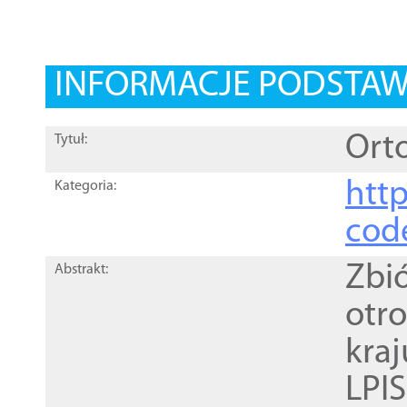
INFORMACJE PODSTA
Orto
Tytuł:
http
Kategoria:
cod
Zbi
Abstrakt:
otr
kra
LPI