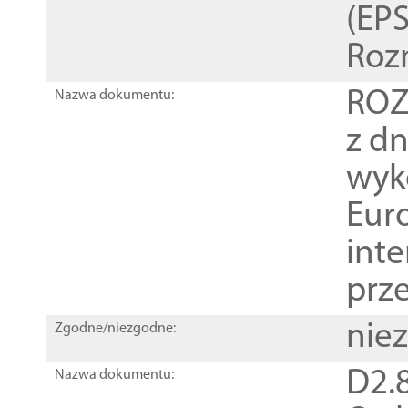
(EPS
Roz
ROZ
Nazwa dokumentu:
z dn
wyk
Euro
inte
prz
nie
Zgodne/niezgodne:
D2.8
Nazwa dokumentu: