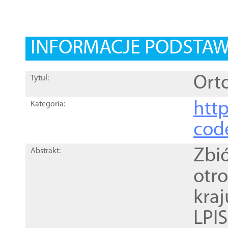
INFORMACJE PODSTA
Orto
Tytuł:
http
Kategoria:
cod
Zbi
Abstrakt:
otr
kra
LPI