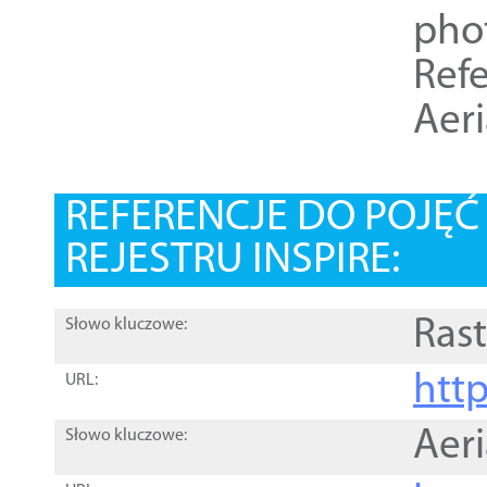
pho
Refe
Aer
REFERENCJE DO POJĘ
REJESTRU INSPIRE:
Rast
Słowo kluczowe:
htt
URL:
Aer
Słowo kluczowe: