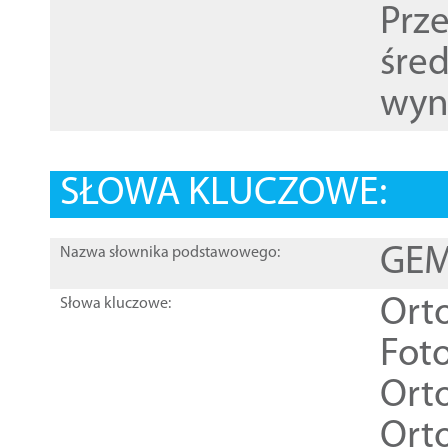
Prz
śre
wyn
SŁOWA KLUCZOWE:
GEME
Nazwa słownika podstawowego:
Ort
Słowa kluczowe:
Foto
Ort
Ort