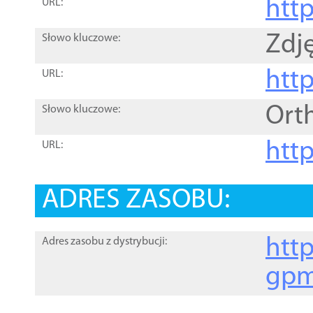
htt
URL:
Zdję
Słowo kluczowe:
htt
URL:
Ort
Słowo kluczowe:
http
URL:
ADRES ZASOBU:
http
Adres zasobu z dystrybucji:
gpm