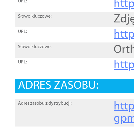
htt
URL:
Zdję
Słowo kluczowe:
htt
URL:
Ort
Słowo kluczowe:
http
URL:
ADRES ZASOBU:
http
Adres zasobu z dystrybucji:
gpm