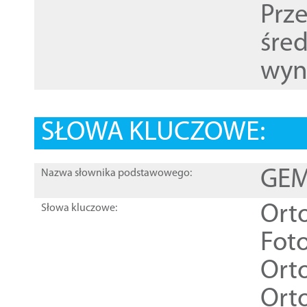
Prz
śre
wyn
SŁOWA KLUCZOWE:
GEME
Nazwa słownika podstawowego:
Ort
Słowa kluczowe:
Foto
Ort
Ort