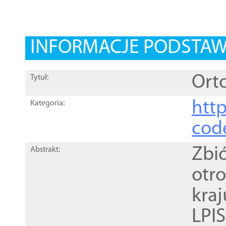
INFORMACJE PODSTA
Orto
Tytuł:
http
Kategoria:
cod
Zbi
Abstrakt:
otr
kra
LPI