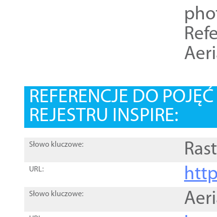
pho
Refe
Aer
REFERENCJE DO POJĘ
REJESTRU INSPIRE:
Rast
Słowo kluczowe:
htt
URL:
Aer
Słowo kluczowe: