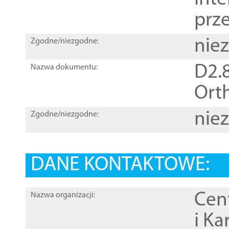
prz
nie
Zgodne/niezgodne:
D2.8
Nazwa dokumentu:
Orth
nie
Zgodne/niezgodne:
DANE KONTAKTOWE:
Cen
Nazwa organizacji:
i Ka