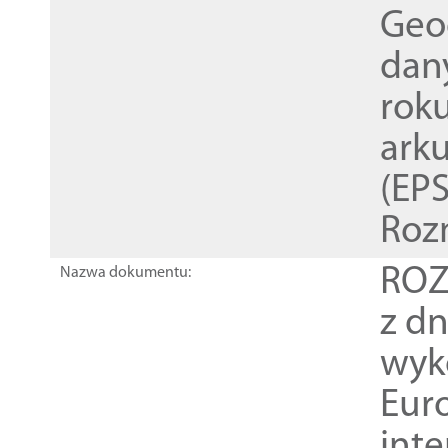
Geod
dan
rok
ark
(EPS
Roz
ROZ
Nazwa dokumentu:
z dn
wyk
Euro
inte