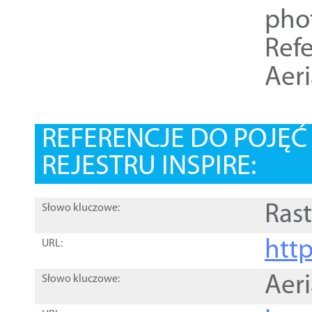
pho
Refe
Aer
REFERENCJE DO POJĘ
REJESTRU INSPIRE:
Rast
Słowo kluczowe:
htt
URL:
Aer
Słowo kluczowe: