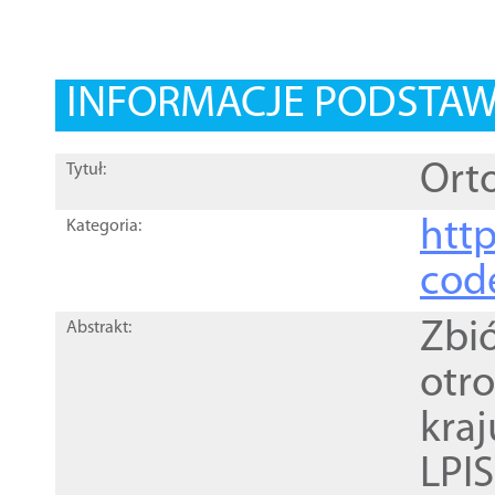
INFORMACJE PODSTA
Orto
Tytuł:
http
Kategoria:
cod
Zbi
Abstrakt:
otr
kra
LPI