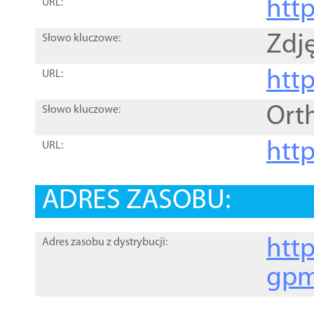
htt
URL:
Zdję
Słowo kluczowe:
htt
URL:
Ort
Słowo kluczowe:
http
URL:
ADRES ZASOBU:
http
Adres zasobu z dystrybucji:
gpm