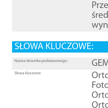
Prz
śre
wyn
SŁOWA KLUCZOWE:
GEME
Nazwa słownika podstawowego:
Ort
Słowa kluczowe:
Foto
Ort
Ort