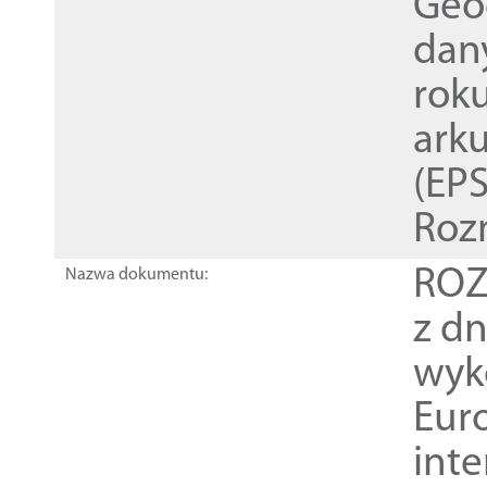
Geod
dan
rok
ark
(EPS
Roz
ROZ
Nazwa dokumentu:
z dn
wyk
Euro
inte