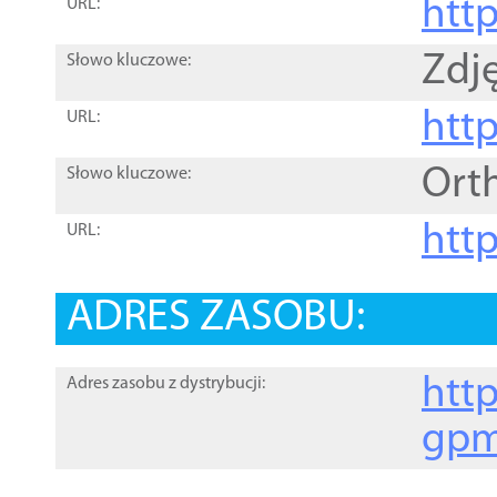
htt
URL:
Zdję
Słowo kluczowe:
htt
URL:
Ort
Słowo kluczowe:
http
URL:
ADRES ZASOBU:
http
Adres zasobu z dystrybucji:
gpm