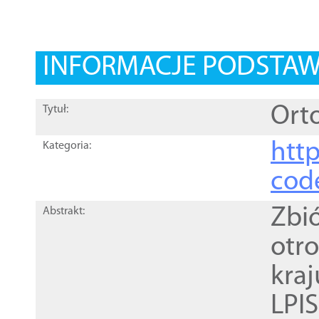
INFORMACJE PODSTA
Orto
Tytuł:
http
Kategoria:
cod
Zbi
Abstrakt:
otr
kra
LPI