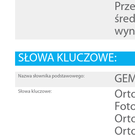
Prz
śre
wyn
SŁOWA KLUCZOWE:
GEME
Nazwa słownika podstawowego:
Ort
Słowa kluczowe:
Foto
Ort
Ort