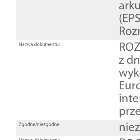
ark
(EPS
Roz
ROZ
Nazwa dokumentu:
z dn
wyk
Euro
inte
prz
nie
Zgodne/niezgodne: