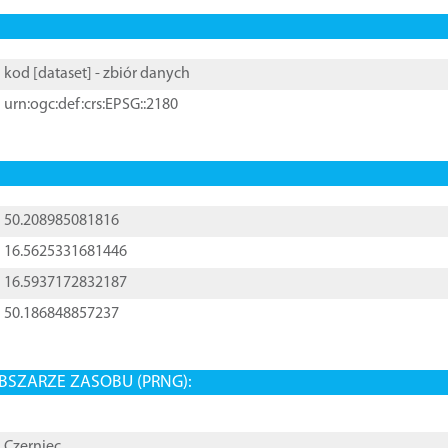
kod [
dataset
] - zbiór danych
urn:ogc:def:crs:EPSG::2180
50.208985081816
16.5625331681446
16.5937172832187
50.186848857237
BSZARZE ZASOBU (PRNG):
Czerniec