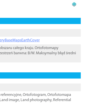
ageryBaseMapsEarthCover
bszaru całego kraju. Ortofotomapy
zestrzeń barwna: B/W. Maksymalny błąd średni
referencyjne
,
Ortofotogram
,
Ortofotomapa
Land image
,
Land photography
,
Referential