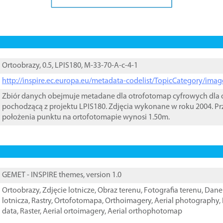
Ortoobrazy, 0.5, LPIS180, M-33-70-A-c-4-1
http://inspire.ec.europa.eu/metadata-codelist/TopicCategory/im
Zbiór danych obejmuje metadane dla otrofotomap cyfrowych dla o
pochodzącą z projektu LPIS180. Zdjęcia wykonane w roku 2004. Pr
położenia punktu na ortofotomapie wynosi 1.50m.
GEMET - INSPIRE themes, version 1.0
Ortoobrazy
,
Zdjęcie lotnicze
,
Obraz terenu
,
Fotografia terenu
,
Dane 
lotnicza
,
Rastry
,
Ortofotomapa
,
Orthoimagery
,
Aerial photography
,
data
,
Raster
,
Aerial ortoimagery
,
Aerial orthophotomap