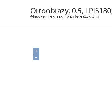
Ortoobrazy, 0.5, LPIS180
fd0a629e-1769-11e6-8e40-b870f44b6730
+
−