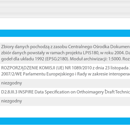
Zbiory danych pochodzą z zasobu Centralnego Ośrodka Dokumentacj
zbiór danych powstały w ramach projektu LPIS180, w roku 2004. 
godeł dla układu 1992 (EPSG:2180). Moduł archiwizacji: 1:5000. Ro
ROZPORZĄDZENIE KOMISJI (UE) NR 1089/2010 z dnia 23 listopada 
2007/2/WE Parlamentu Europejskiego i Rady w zakresie interopera
niezgodny
D2.8.III.3 INSPIRE Data Specification on Orthoimagery ֠Draft Techni
niezgodny