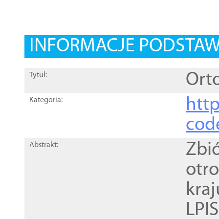
INFORMACJE PODSTA
Orto
Tytuł:
http
Kategoria:
cod
Zbi
Abstrakt:
otr
kra
LPI