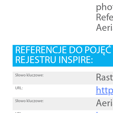
pho
Refe
Aer
REFERENCJE DO POJĘ
REJESTRU INSPIRE:
Rast
Słowo kluczowe:
htt
URL:
Aer
Słowo kluczowe: