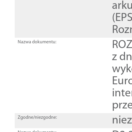
ark
(EPS
Roz
ROZ
Nazwa dokumentu:
z dn
wyk
Euro
inte
prz
nie
Zgodne/niezgodne: