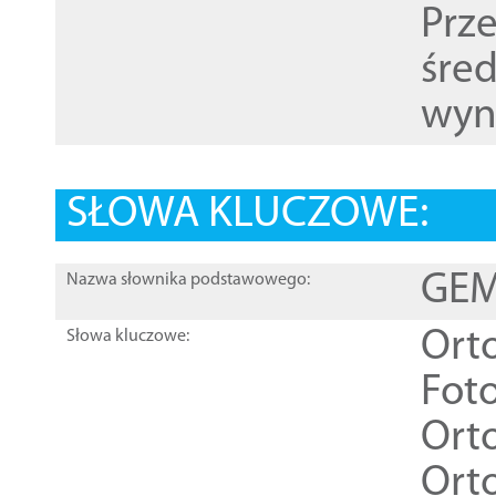
Prz
śre
wyn
SŁOWA KLUCZOWE:
GEME
Nazwa słownika podstawowego:
Ort
Słowa kluczowe:
Foto
Ort
Ort