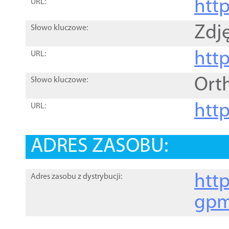
htt
URL:
Zdję
Słowo kluczowe:
htt
URL:
Ort
Słowo kluczowe:
http
URL:
ADRES ZASOBU:
http
Adres zasobu z dystrybucji:
gpm