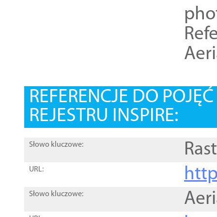
pho
Refe
Aer
REFERENCJE DO POJĘ
REJESTRU INSPIRE:
Rast
Słowo kluczowe:
htt
URL:
Aer
Słowo kluczowe: