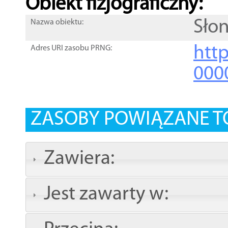
Obiekt fizjograficzny:
Sło
Nazwa obiektu:
http
Adres URI zasobu PRNG:
000
ZASOBY POWIĄZANE T
Zawiera:
Jest zawarty w: