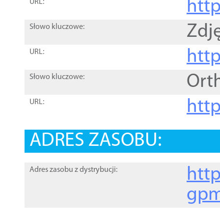
htt
URL:
Zdję
Słowo kluczowe:
htt
URL:
Ort
Słowo kluczowe:
http
URL:
ADRES ZASOBU:
http
Adres zasobu z dystrybucji:
gpm