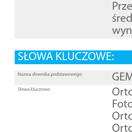
Prz
śre
wyn
SŁOWA KLUCZOWE:
GEME
Nazwa słownika podstawowego:
Ort
Słowa kluczowe:
Foto
Ort
Ort