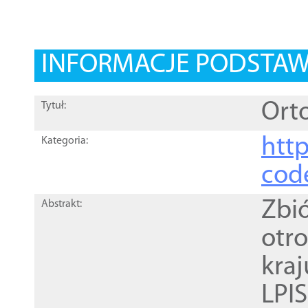
INFORMACJE PODSTA
Orto
Tytuł:
http
Kategoria:
cod
Zbi
Abstrakt:
otr
kra
LPI