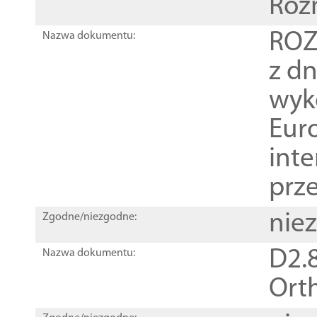
Roz
ROZ
Nazwa dokumentu:
z dn
wyk
Euro
inte
prz
nie
Zgodne/niezgodne:
D2.8
Nazwa dokumentu:
Orth