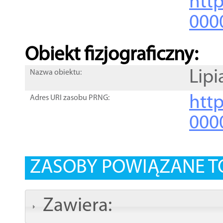
http
000
Obiekt fizjograficzny:
Lipi
Nazwa obiektu:
http
Adres URI zasobu PRNG:
000
ZASOBY POWIĄZANE T
Zawiera: