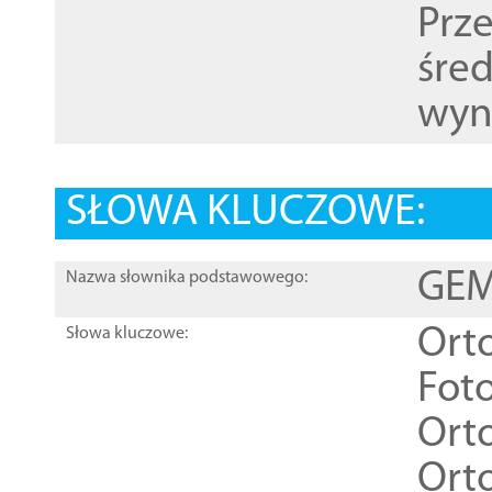
Prz
śre
wyn
SŁOWA KLUCZOWE:
GEME
Nazwa słownika podstawowego:
Ort
Słowa kluczowe:
Foto
Ort
Ort