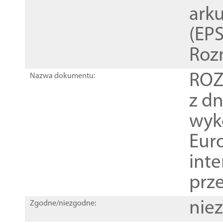
ark
(EPS
Roz
ROZ
Nazwa dokumentu:
z dn
wyk
Euro
inte
prz
nie
Zgodne/niezgodne: