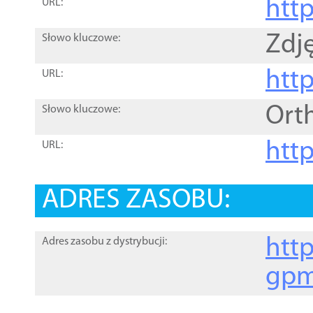
htt
URL:
Zdję
Słowo kluczowe:
htt
URL:
Ort
Słowo kluczowe:
http
URL:
ADRES ZASOBU:
http
Adres zasobu z dystrybucji:
gpm