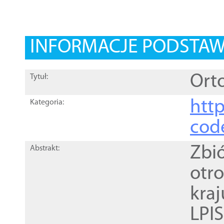
INFORMACJE PODSTA
Orto
Tytuł:
http
Kategoria:
cod
Zbi
Abstrakt:
otr
kra
LPI