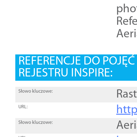
pho
Refe
Aer
REFERENCJE DO POJĘ
REJESTRU INSPIRE:
Rast
Słowo kluczowe:
htt
URL:
Aer
Słowo kluczowe: