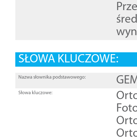
Prz
śre
wyn
SŁOWA KLUCZOWE:
GEME
Nazwa słownika podstawowego:
Ort
Słowa kluczowe:
Foto
Ort
Ort