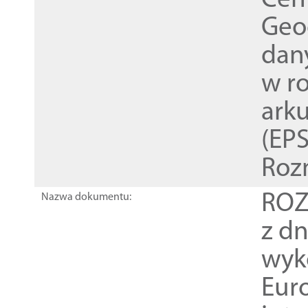
Cen
Geod
dan
w r
ark
(EPS
Roz
ROZ
Nazwa dokumentu:
z dn
wyk
Euro