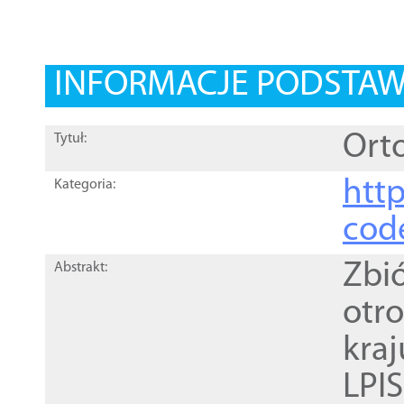
INFORMACJE PODSTA
Orto
Tytuł:
http
Kategoria:
cod
Zbi
Abstrakt:
otr
kra
LPI