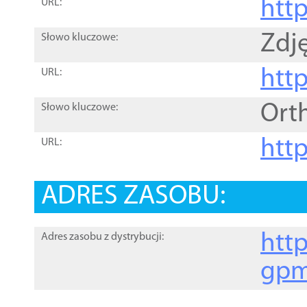
htt
URL:
Zdję
Słowo kluczowe:
htt
URL:
Ort
Słowo kluczowe:
http
URL:
ADRES ZASOBU:
http
Adres zasobu z dystrybucji:
gpm