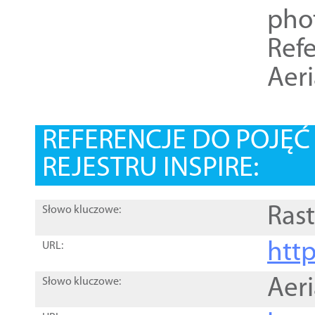
pho
Refe
Aer
REFERENCJE DO POJĘ
REJESTRU INSPIRE:
Rast
Słowo kluczowe:
htt
URL:
Aer
Słowo kluczowe: