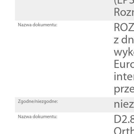
(EPS
Roz
ROZ
Nazwa dokumentu:
z dn
wyk
Euro
inte
prz
nie
Zgodne/niezgodne:
D2.8
Nazwa dokumentu:
Orth