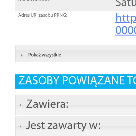
Sat
Nazwa obiektu:
http
Adres URI zasobu PRNG:
000
Pokaż wszystkie
ZASOBY POWIĄZANE T
Zawiera:
Jest zawarty w: