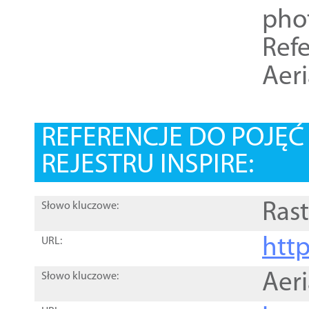
pho
Refe
Aer
REFERENCJE DO POJĘ
REJESTRU INSPIRE:
Rast
Słowo kluczowe:
htt
URL:
Aer
Słowo kluczowe: