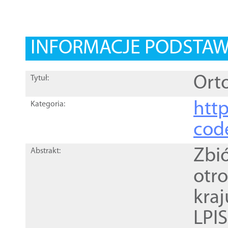
INFORMACJE PODSTA
Orto
Tytuł:
http
Kategoria:
cod
Zbi
Abstrakt:
otr
kra
LPI