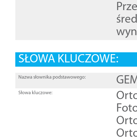
Prz
śre
wyn
SŁOWA KLUCZOWE:
GEME
Nazwa słownika podstawowego:
Ort
Słowa kluczowe:
Foto
Ort
Ort