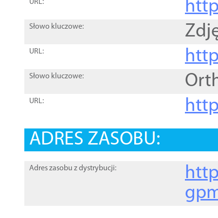
htt
URL:
Zdję
Słowo kluczowe:
htt
URL:
Ort
Słowo kluczowe:
http
URL:
ADRES ZASOBU:
http
Adres zasobu z dystrybucji:
gpm