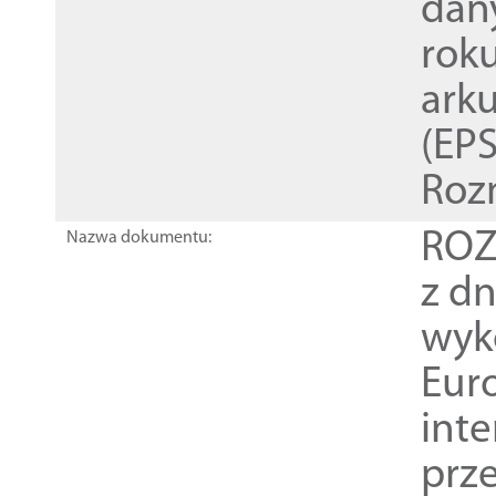
dan
rok
ark
(EPS
Roz
ROZ
Nazwa dokumentu:
z dn
wyk
Euro
inte
prz