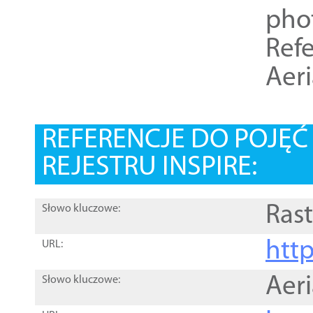
pho
Refe
Aer
REFERENCJE DO POJĘ
REJESTRU INSPIRE:
Rast
Słowo kluczowe:
htt
URL:
Aer
Słowo kluczowe: