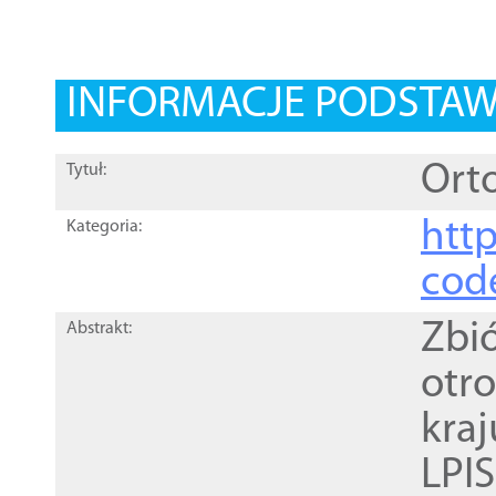
INFORMACJE PODSTA
Orto
Tytuł:
http
Kategoria:
cod
Zbi
Abstrakt:
otr
kra
LPI