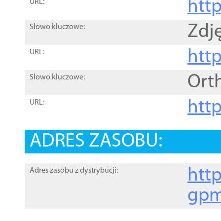
htt
URL:
Zdję
Słowo kluczowe:
htt
URL:
Ort
Słowo kluczowe:
http
URL:
ADRES ZASOBU:
http
Adres zasobu z dystrybucji:
gpm