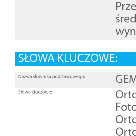
Prz
śre
wyn
SŁOWA KLUCZOWE:
GEME
Nazwa słownika podstawowego:
Ort
Słowa kluczowe:
Foto
Ort
Ort