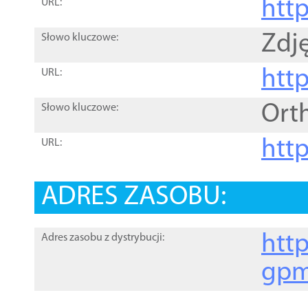
htt
URL:
Zdję
Słowo kluczowe:
htt
URL:
Ort
Słowo kluczowe:
http
URL:
ADRES ZASOBU:
http
Adres zasobu z dystrybucji:
gpm