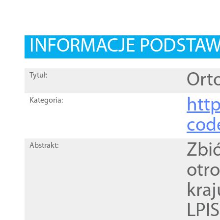
INFORMACJE PODSTA
Orto
Tytuł:
http
Kategoria:
cod
Zbi
Abstrakt:
otr
kra
LPI