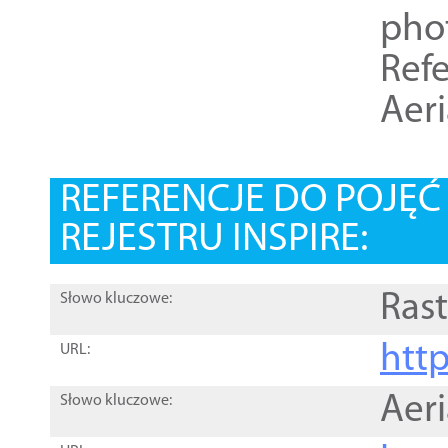
pho
Refe
Aer
REFERENCJE DO POJĘ
REJESTRU INSPIRE:
Rast
Słowo kluczowe:
htt
URL:
Aer
Słowo kluczowe: