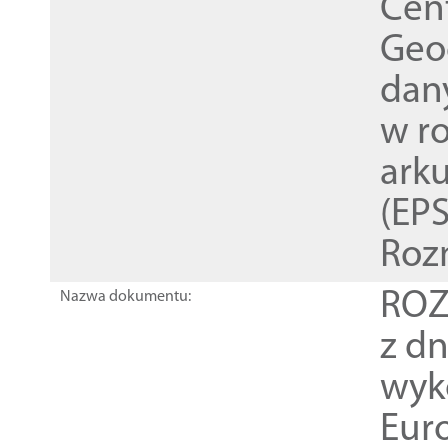
Cen
Geod
dan
w r
ark
(EPS
Roz
ROZ
Nazwa dokumentu:
z dn
wyk
Euro