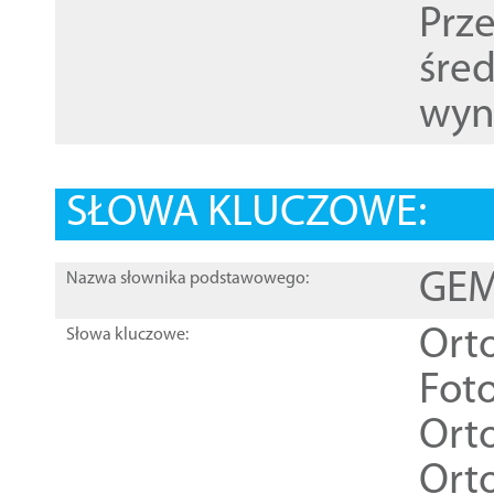
Prz
śre
wyn
SŁOWA KLUCZOWE:
GEME
Nazwa słownika podstawowego:
Ort
Słowa kluczowe:
Foto
Ort
Ort