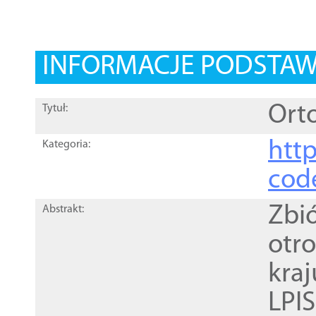
INFORMACJE PODSTA
Orto
Tytuł:
http
Kategoria:
cod
Zbi
Abstrakt:
otr
kra
LPI