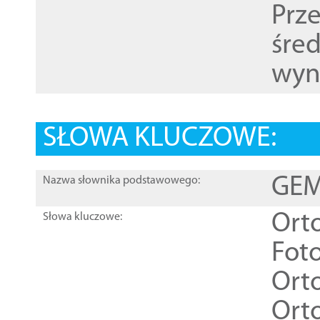
Prz
śre
wyn
SŁOWA KLUCZOWE:
GEME
Nazwa słownika podstawowego:
Ort
Słowa kluczowe:
Foto
Ort
Ort