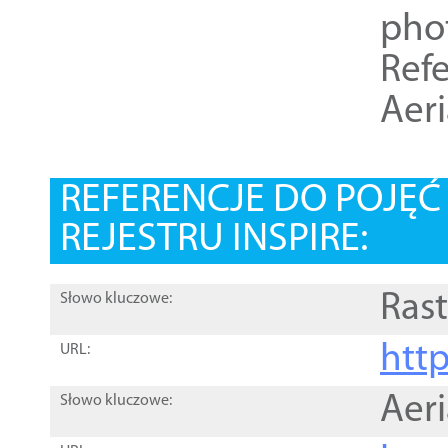
pho
Refe
Aer
REFERENCJE DO POJĘ
REJESTRU INSPIRE:
Rast
Słowo kluczowe:
htt
URL:
Aer
Słowo kluczowe: