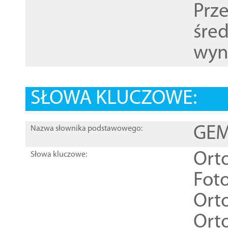
Prz
śre
wyn
SŁOWA KLUCZOWE:
GEME
Nazwa słownika podstawowego:
Ort
Słowa kluczowe:
Foto
Ort
Ort