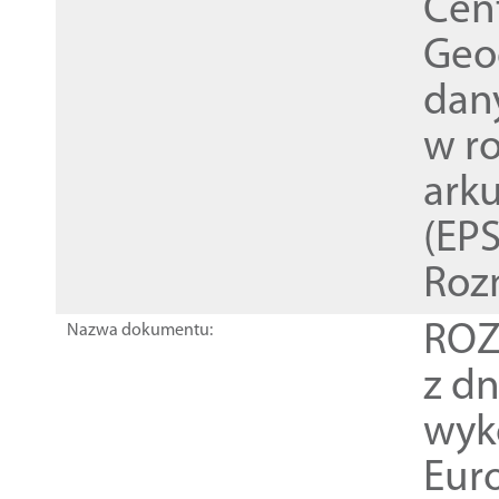
Cen
Geod
dan
w r
ark
(EPS
Roz
ROZ
Nazwa dokumentu:
z dn
wyk
Euro