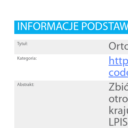
INFORMACJE PODSTA
Orto
Tytuł:
http
Kategoria:
cod
Zbi
Abstrakt:
otr
kra
LPI