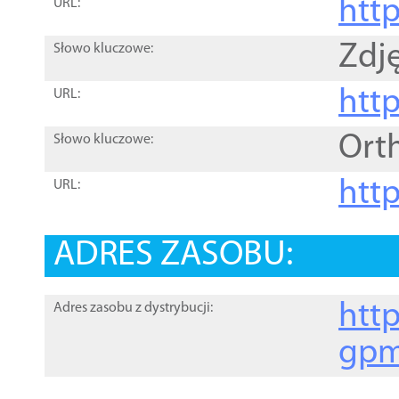
htt
URL:
Zdję
Słowo kluczowe:
htt
URL:
Ort
Słowo kluczowe:
http
URL:
ADRES ZASOBU:
http
Adres zasobu z dystrybucji:
gpm