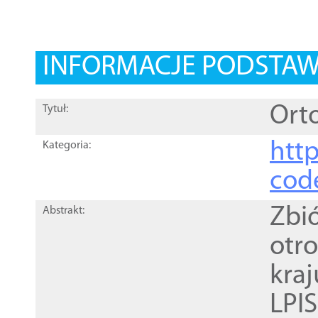
INFORMACJE PODSTA
Orto
Tytuł:
http
Kategoria:
cod
Zbi
Abstrakt:
otr
kra
LPI