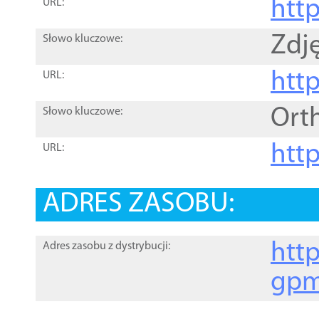
htt
URL:
Zdję
Słowo kluczowe:
htt
URL:
Ort
Słowo kluczowe:
http
URL:
ADRES ZASOBU:
http
Adres zasobu z dystrybucji:
gpm