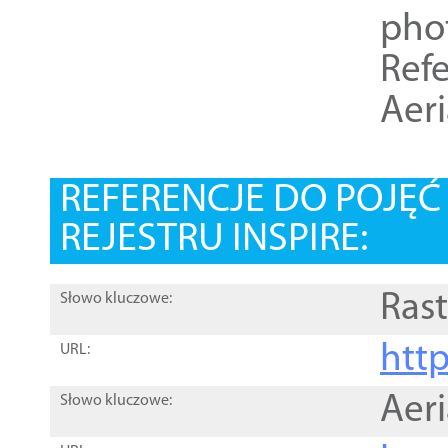
pho
Refe
Aer
REFERENCJE DO POJĘ
REJESTRU INSPIRE:
Rast
Słowo kluczowe:
htt
URL:
Aer
Słowo kluczowe: