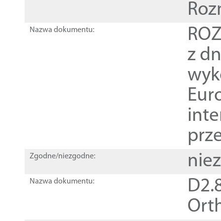
Roz
ROZ
Nazwa dokumentu:
z dn
wyk
Euro
inte
prz
nie
Zgodne/niezgodne:
D2.8
Nazwa dokumentu:
Orth