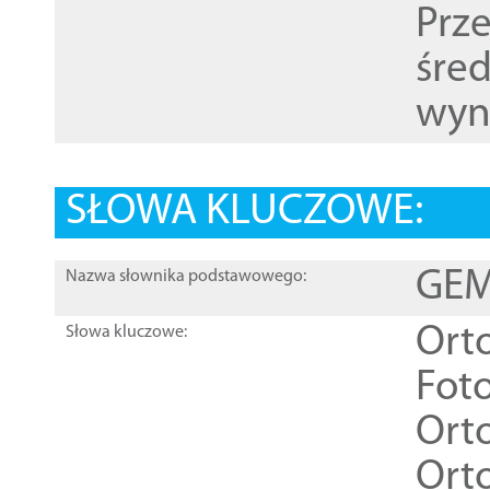
Prz
śre
wyn
SŁOWA KLUCZOWE:
GEME
Nazwa słownika podstawowego:
Ort
Słowa kluczowe:
Foto
Ort
Ort